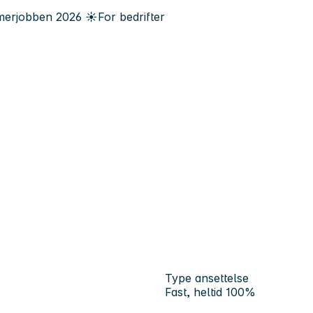
erjobben
2026
☀️
For bedrifter
Type ansettelse
Fast, heltid 100%