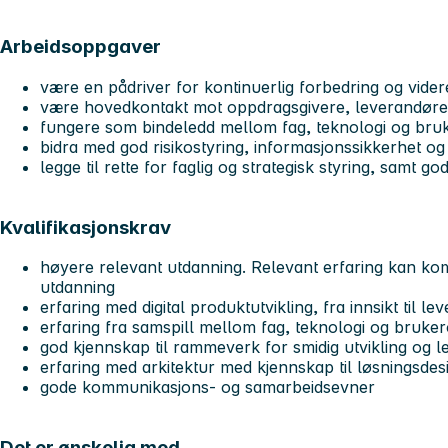
Arbeidsoppgaver
være en pådriver for kontinuerlig forbedring og vider
være hovedkontakt mot oppdragsgivere, leverandører
fungere som bindeledd mellom fag, teknologi og br
bidra med god risikostyring, informasjonssikkerhet o
legge til rette for faglig og strategisk styring, samt
Kvalifikasjonskrav
høyere relevant utdanning. Relevant erfaring kan k
utdanning
erfaring med digital produktutvikling, fra innsikt til le
erfaring fra samspill mellom fag, teknologi og bruk
god kjennskap til rammeverk for smidig utvikling og l
erfaring med arkitektur med kjennskap til løsningsdes
gode kommunikasjons- og samarbeidsevner
Det er ønskelig med