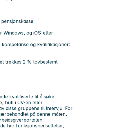
s pensjonskasse
er Windows, og iOS‑eller
v kompetanse og kvalifikasjoner:
Det trekkes 2 % lovbestemt
e kvalifiserte til å søke.
, hull i CV-en eller
v disse gruppene til intervju. For
vt særbehandlet på denne måten,
beidsgiverportalen
.
 de har funksjonsnedsettelse,