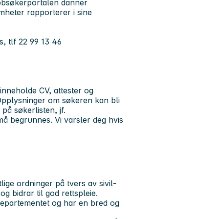
obbsøkerportalen danner
omheter rapporterer i sine
, tlf 22 99 13 46
inneholde CV, attester og
 Opplysninger om søkeren kan bli
på søkerlisten, jf.
må begrunnes. Vi varsler deg hvis
ige ordninger på tvers av sivil-
og bidrar til god rettspleie.
sdepartementet og har en bred og