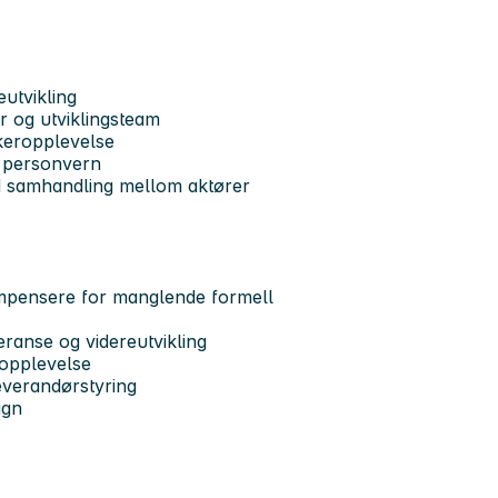
eutvikling
 og utviklingsteam
ukeropplevelse
g personvern
 god samhandling mellom aktører
ompensere for manglende formell
veranse og videreutvikling
eropplevelse
everandørstyring
ign