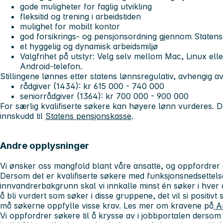
gode muligheter for faglig utvikling
fleksitid og trening i arbeidstiden
mulighet for mobilt kontor
god forsikrings- og pensjonsordning gjennom Staten
et hyggelig og dynamisk arbeidsmiljø
Valgfrihet på utstyr: Velg selv mellom Mac, Linux ell
Android‑telefon.
Stillingene lønnes etter statens lønnsregulativ, avhengig a
rådgiver (1434): kr 615 000 - 740 000
seniorrådgiver (1364): kr 700 000 - 900 000
For særlig kvalifiserte søkere kan høyere lønn vurderes. 
innskudd til
Statens pensjonskasse
.
Andre opplysninger
Vi ønsker oss mangfold blant våre ansatte, og oppfordrer all
Dersom det er kvalifiserte søkere med funksjonsnedsettelse
innvandrerbakgrunn skal vi innkalle minst én søker i hver a
å bli vurdert som søker i disse gruppene, det vil si positi
må søkerne oppfylle visse krav. Les mer om kravene på
Ar
Vi oppfordrer søkere til å krysse av i jobbportalen dersom