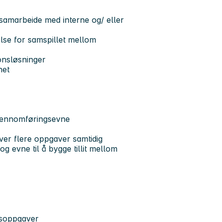
samarbeide med interne og/ eller
else for samspillet mellom
jonsløsninger
rhet
gjennomføringsevne
 over flere oppgaver samtidig
 evne til å bygge tillit mellom
idsoppgaver