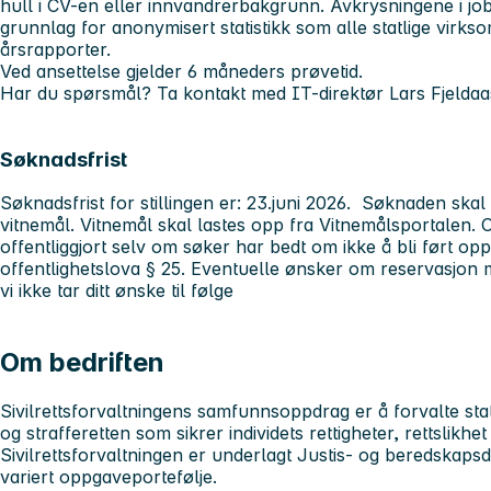
hull i CV-en eller innvandrerbakgrunn. Avkrysningene i j
grunnlag for anonymisert statistikk som alle statlige virks
årsrapporter.
Ved ansettelse gjelder 6 måneders prøvetid.
Har du spørsmål? Ta kontakt med IT-direktør Lars Fjeldaas
Søknadsfrist
Søknadsfrist for stillingen er:
23.juni 2026
. Søknaden skal 
vitnemål. Vitnemål skal lastes opp fra Vitnemålsportalen.
offentliggjort selv om søker har bedt om ikke å bli ført opp 
offentlighetslova § 25. Eventuelle ønsker om reservasjon 
vi ikke tar ditt ønske til følge
Om bedriften
Sivilrettsforvaltningens samfunnsoppdrag er å forvalte statl
og strafferetten som sikrer individets rettigheter, rettslikhet 
Sivilrettsforvaltningen er underlagt Justis- og beredskap
variert oppgaveportefølje.