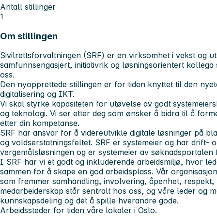
Antall stillinger
1
Om stillingen
Sivilrettsforvaltningen (SRF) er en virksomhet i vekst og utv
samfunnsengasjert, initiativrik og løsningsorientert kolleg
oss.
Den nyopprettede stillingen er for tiden knyttet til den nye
digitalisering og IKT.
Vi skal styrke kapasiteten for utøvelse av godt systemeier
og teknologi. Vi ser etter deg som ønsker å bidra til å for
etter din kompetanse.
SRF har ansvar for å videreutvikle digitale løsninger på bl
og voldserstatningsfeltet. SRF er systemeier og har drift- 
vergemålsløsningen og er systemeier av søknadsportalen fo
I SRF har vi et godt og inkluderende arbeidsmiljø, hvor l
sammen for å skape en god arbeidsplass. Vår organisasjon
som fremmer samhandling, involvering, åpenhet, respekt, til
medarbeiderskap står sentralt hos oss, og våre leder og m
kunnskapsdeling og det å spille hverandre gode.
Arbeidssteder for tiden våre lokaler i Oslo.