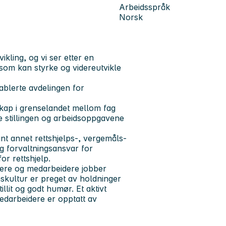
Arbeidsspråk
Norsk
ikling, og vi ser etter en
a som kan styrke og videreutvikle
tablerte avdelingen for
skap i grenselandet mellom fag
me stillingen og arbeidsoppgavene
ant annet rettshjelps-, vergemåls-
og forvaltningsansvar for
r rettshjelp.
edere og medarbeidere jobber
skultur er preget av holdninger
lit og godt humør. Et aktivt
edarbeidere er opptatt av