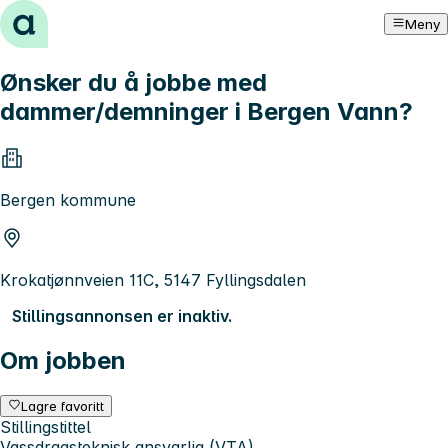
Hopp til innhold
Meny
Ønsker du å jobbe med
dammer/demninger i Bergen Vann?
Bergen kommune
Krokatjønnveien 11C, 5147 Fyllingsdalen
Stillingsannonsen er inaktiv.
Om jobben
Lagre favoritt
Stillingstittel
Vassdragsteknisk ansvarlig (VTA)