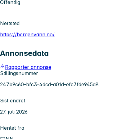
Offentlig
Nettsted
https://bergenvann.no/
Annonsedata
Rapporter annonse
Stillingsnummer
247b9c60-bfc3-4dcd-a01d-efc3fde945a8
Sist endret
27. juli 2026
Hentet fra
FINN