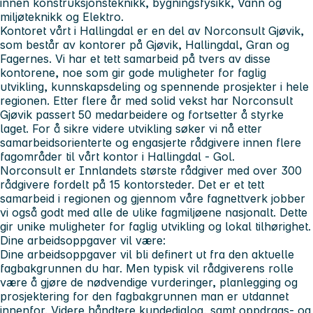
innen konstruksjonsteknikk, bygningsfysikk, Vann og
miljøteknikk og Elektro.
Kontoret vårt i Hallingdal er en del av Norconsult Gjøvik,
som består av kontorer på Gjøvik, Hallingdal, Gran og
Fagernes. Vi har et tett samarbeid på tvers av disse
kontorene, noe som gir gode muligheter for faglig
utvikling, kunnskapsdeling og spennende prosjekter i hele
regionen. Etter flere år med solid vekst har Norconsult
Gjøvik passert 50 medarbeidere og fortsetter å styrke
laget. For å sikre videre utvikling søker vi nå etter
samarbeidsorienterte og engasjerte rådgivere innen flere
fagområder til vårt kontor i Hallingdal - Gol.
Norconsult er Innlandets største rådgiver med over 300
rådgivere fordelt på 15 kontorsteder. Det er et tett
samarbeid i regionen og gjennom våre fagnettverk jobber
vi også godt med alle de ulike fagmiljøene nasjonalt. Dette
gir unike muligheter for faglig utvikling og lokal tilhørighet.
Dine arbeidsoppgaver vil være:
Dine arbeidsoppgaver vil bli definert ut fra den aktuelle
fagbakgrunnen du har. Men typisk vil rådgiverens rolle
være å gjøre de nødvendige vurderinger, planlegging og
prosjektering for den fagbakgrunnen man er utdannet
innenfor. Videre håndtere kundedialog, samt oppdrags- og