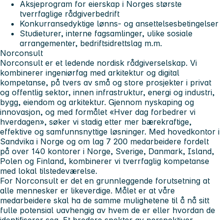
Aksjeprogram for eierskap i Norges største
tverrfaglige rådgiverbedrift
Konkurransedyktige lønns- og ansettelsesbetingelser
Studieturer, interne fagsamlinger, ulike sosiale
arrangementer, bedriftsidrettslag m.m.
Norconsult
Norconsult er et ledende nordisk rådgiverselskap. Vi
kombinerer ingeniørfag med arkitektur og digital
kompetanse, på tvers av små og store prosjekter i privat
og offentlig sektor, innen infrastruktur, energi og industri,
bygg, eiendom og arkitektur. Gjennom nyskaping og
innovasjon, og med formålet «Hver dag forbedrer vi
hverdagen», søker vi stadig etter mer bærekraftige,
effektive og samfunnsnyttige løsninger. Med hovedkontor i
Sandvika i Norge og om lag 7 200 medarbeidere fordelt
på over 140 kontorer i Norge, Sverige, Danmark, Island,
Polen og Finland, kombinerer vi tverrfaglig kompetanse
med lokal tilstedeværelse.
For Norconsult er det en grunnleggende forutsetning at
alle mennesker er likeverdige. Målet er at våre
medarbeidere skal ha de samme mulighetene til å nå sitt
fulle potensial uavhengig av hvem de er eller hvordan de
identifiserer seg. Et bredere spekter av perspektiver