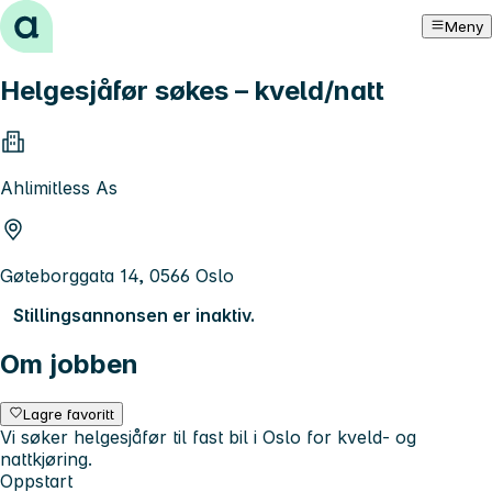
Hopp til innhold
Meny
Helgesjåfør søkes – kveld/natt
Ahlimitless As
Gøteborggata 14, 0566 Oslo
Stillingsannonsen er inaktiv.
Om jobben
Lagre favoritt
Vi søker helgesjåfør til fast bil i Oslo for kveld- og
nattkjøring.
Oppstart