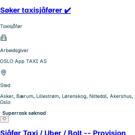
Søker taxisjåfører ✔️
Taxisjåfør
Arbeidsgiver
OSLO App TAXI AS
Sted
Asker, Bærum, Lillestrøm, Lørenskog, Nittedal, Akershus,
Oslo
Superrask søknad
Sjåfør Taxi / Uber / Bolt -- Provisjon