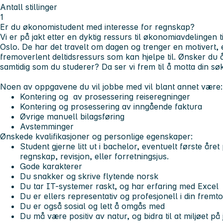
Antall stillinger
1
Er du økonomistudent med interesse for regnskap?
Vi er på jakt etter en dyktig ressurs til økonomiavdelingen 
Oslo. De har det travelt om dagen og trenger en motivert, 
fremoverlent deltidsressurs som kan hjelpe til. Ønsker du 
samtidig som du studerer? Da ser vi frem til å motta din sø
Noen av oppgavene du vil jobbe med vil blant annet være:
Kontering og av prosessering reiseregninger
Kontering og prosessering av inngående faktura
Øvrige manuell bilagsføring
Avstemminger
Ønskede kvalifikasjoner og personlige egenskaper:
Student gjerne litt ut i bachelor, eventuelt første åre
regnskap, revisjon, eller forretningsjus.
Gode karakterer
Du snakker og skrive flytende norsk
Du tar IT-systemer raskt, og har erfaring med Excel
Du er ellers representativ og profesjonell i din fremt
Du er også sosial og lett å omgås med
Du må være positiv av natur, og bidra til at miljøet på