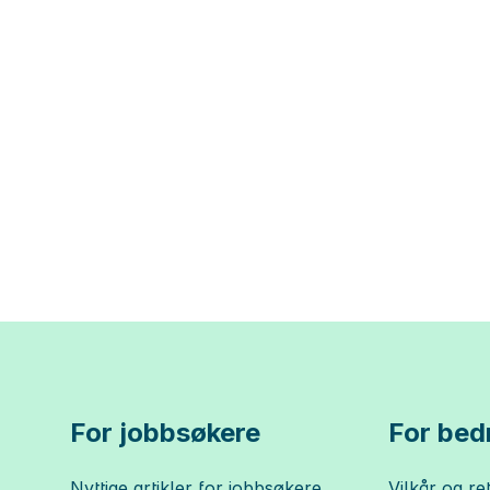
For jobbsøkere
For bedr
Nyttige artikler for jobbsøkere
Vilkår og ret