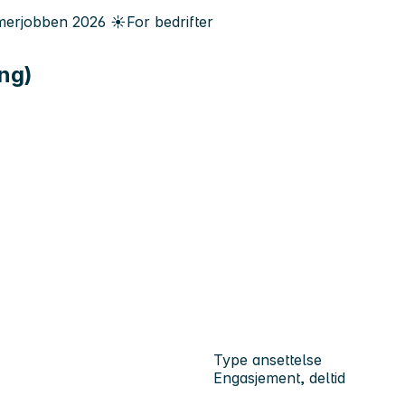
erjobben
2026
☀️
For bedrifter
ng)
Type ansettelse
Engasjement, deltid