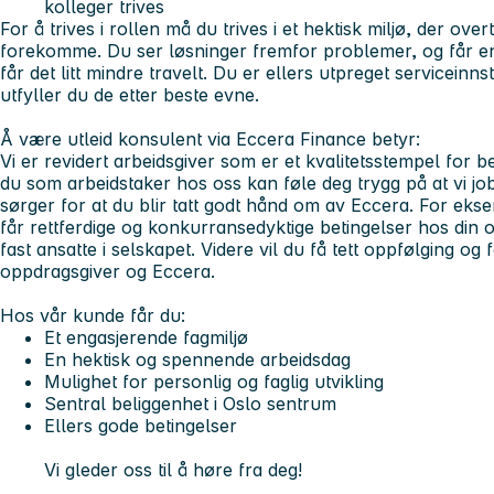
kolleger trives
For å trives i rollen må du trives i et hektisk miljø, der ove
forekomme. Du ser løsninger fremfor problemer, og får ene
får det litt mindre travelt. Du er ellers utpreget serviceinn
utfyller du de etter beste evne.
Å være utleid konsulent via Eccera Finance betyr:
Vi er revidert arbeidsgiver som er et kvalitetsstempel for 
du som arbeidstaker hos oss kan føle deg trygg på at vi job
sørger for at du blir tatt godt hånd om av Eccera. For ekse
får rettferdige og konkurransedyktige betingelser hos din o
fast ansatte i selskapet. Videre vil du få tett oppfølging og 
oppdragsgiver og Eccera.
Hos vår kunde får du:
Et engasjerende fagmiljø
En hektisk og spennende arbeidsdag
Mulighet for personlig og faglig utvikling
Sentral beliggenhet i Oslo sentrum
Ellers gode betingelser
Vi gleder oss til å høre fra deg!