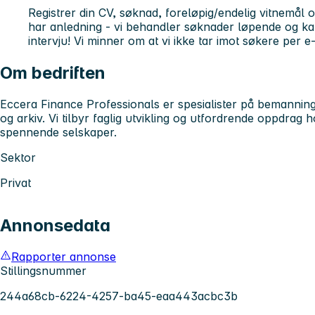
Registrer din CV, søknad, foreløpig/endelig vitnemål o
har anledning - vi behandler søknader løpende og kall
intervju! Vi minner om at vi ikke tar imot søkere per e
Om bedriften
Eccera Finance Professionals er spesialister på bemannin
og arkiv. Vi tilbyr faglig utvikling og utfordrende oppdrag
spennende selskaper.
Sektor
Privat
Annonsedata
Rapporter annonse
Stillingsnummer
244a68cb-6224-4257-ba45-eaa443acbc3b