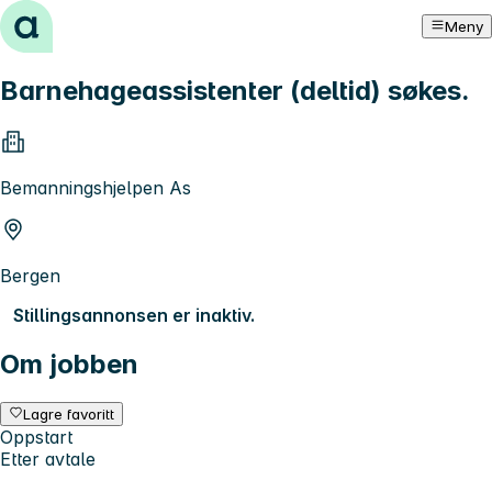
Hopp til innhold
Meny
Barnehageassistenter (deltid) søkes.
Bemanningshjelpen As
Bergen
Stillingsannonsen er inaktiv.
Om jobben
Lagre favoritt
Oppstart
Etter avtale