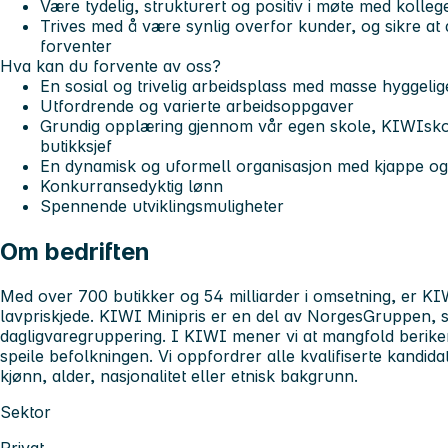
Være tydelig, strukturert og positiv i møte med kolle
Trives med å være synlig overfor kunder, og sikre at 
forventer
Hva kan du forvente av oss?
En sosial og trivelig arbeidsplass med masse hyggelig
Utfordrende og varierte arbeidsoppgaver
Grundig opplæring gjennom vår egen skole, KIWIskole
butikksjef
En dynamisk og uformell organisasjon med kjappe og
Konkurransedyktig lønn
Spennende utviklingsmuligheter
Om bedriften
Med over 700 butikker og 54 milliarder i omsetning, er KIW
lavpriskjede. KIWI Minipris er en del av NorgesGruppen, s
dagligvaregruppering. I KIWI mener vi at mangfold berike
speile befolkningen. Vi oppfordrer alle kvalifiserte kandida
kjønn, alder, nasjonalitet eller etnisk bakgrunn.
Sektor
Privat