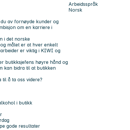
Arbeidsspråk
Norsk
s du av fornøyde kunder og
bisjon om en karriere i
 i det norske
og målet er at hver enkelt
rbeider er viktig i KIWI og
 er butikksjefens høyre hånd og
 kan bidra til at butikken
til å ta oss videre?
alkohol i butikk
r
erdag
pe gode resultater