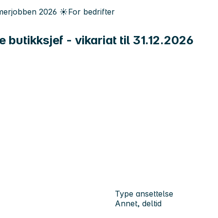
erjobben
2026
☀️
For bedrifter
butikksjef - vikariat til 31.12.2026
Type ansettelse
Annet, deltid