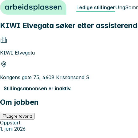
Hopp til innhold
Ledige stillinger
Ung
Somm
KIWI Elvegata søker etter assisterende 
KIWI Elvegata
Kongens gate 75, 4608 Kristiansand S
Stillingsannonsen er inaktiv.
Om jobben
Lagre favoritt
Oppstart
1. juni 2026