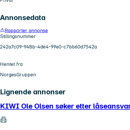
Annonsedata
Rapporter annonse
Stillingsnummer
242a7c09-948b-4de4-99e0-c7bb60d7542a
Hentet fra
NorgesGruppen
Lignende annonser
KIWI Ole Olsen søker etter låseansvarl