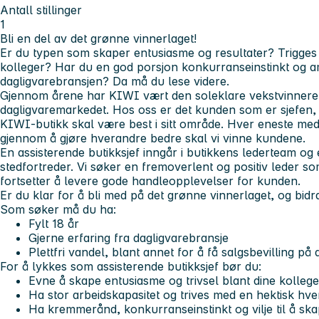
Antall stillinger
1
Bli en del av det grønne vinnerlaget!
Er du typen som skaper entusiasme og resultater? Trigge
kolleger? Har du en god porsjon konkurranseinstinkt og am
dagligvarebransjen? Da må du lese videre.
Gjennom årene har KIWI vært den soleklare vekstvinneren
dagligvaremarkedet. Hos oss er det kunden som er sjefen, 
KIWI-butikk skal være best i sitt område. Hver eneste meda
gjennom å gjøre hverandre bedre skal vi vinne kundene.
En assisterende butikksjef inngår i butikkens lederteam og
stedfortreder. Vi søker en fremoverlent og positiv leder som
fortsetter å levere gode handleopplevelser for kunden.
Er du klar for å bli med på det grønne vinnerlaget, og bidra 
Som søker må du ha:
Fylt 18 år
Gjerne erfaring fra dagligvarebransje
Plettfri vandel, blant annet for å få salgsbevilling på 
For å lykkes som assisterende butikksjef bør du:
Evne å skape entusiasme og trivsel blant dine kollege
Ha stor arbeidskapasitet og trives med en hektisk hv
Ha kremmerånd, konkurranseinstinkt og vilje til å ska