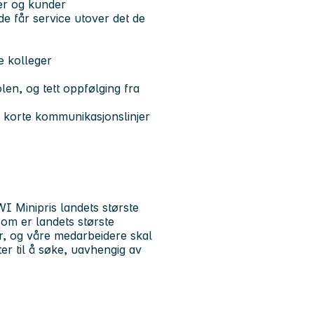
ger og kunder
de får service utover det de
e kolleger
n, og tett oppfølging fra
 korte kommunikasjonslinjer
I Minipris landets største
om er landets største
r, og våre medarbeidere skal
ter til å søke, uavhengig av