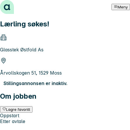
Hopp til innhold
Meny
Lærling søkes!
Glasstek Østfold As
Årvollskogen 51, 1529 Moss
Stillingsannonsen er inaktiv.
Om jobben
Lagre favoritt
Oppstart
Etter avtale