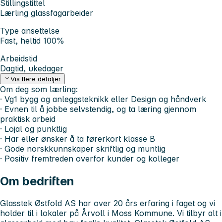
Stillingstittel
Lærling glassfagarbeider
Type ansettelse
Fast, heltid 100%
Arbeidstid
Dagtid, ukedager
Vis flere detaljer
Om deg som lærling:
· Vg1 bygg og anleggsteknikk eller Design og håndverk
· Evnen til å jobbe selvstendig, og ta læring gjennom
praktisk arbeid
· Lojal og punktlig
· Har eller ønsker å ta førerkort klasse B
· Gode norskkunnskaper skriftlig og muntlig
· Positiv fremtreden overfor kunder og kolleger
Om bedriften
Glasstek Østfold AS har over 20 års erfaring i faget og vi
holder til i lokaler på Årvoll i Moss Kommune. Vi tilbyr alt i