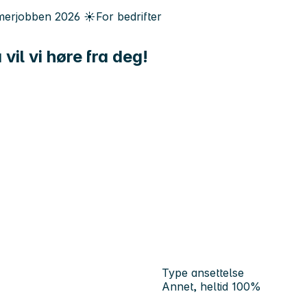
erjobben
2026
☀️
For bedrifter
il vi høre fra deg!
Type ansettelse
Annet, heltid 100%