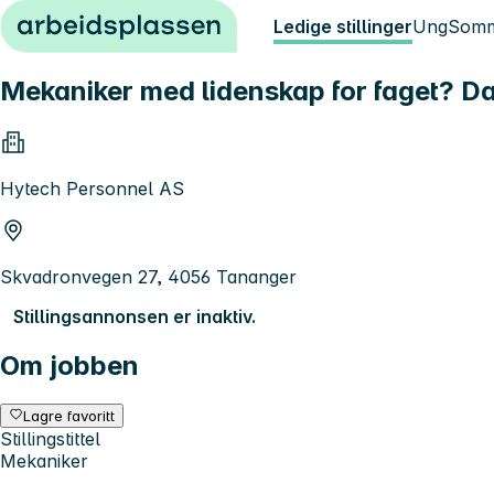
Hopp til innhold
Ledige stillinger
Ung
Somm
Mekaniker med lidenskap for faget? Da v
Hytech Personnel AS
Skvadronvegen 27, 4056 Tananger
Stillingsannonsen er inaktiv.
Om jobben
Lagre favoritt
Stillingstittel
Mekaniker