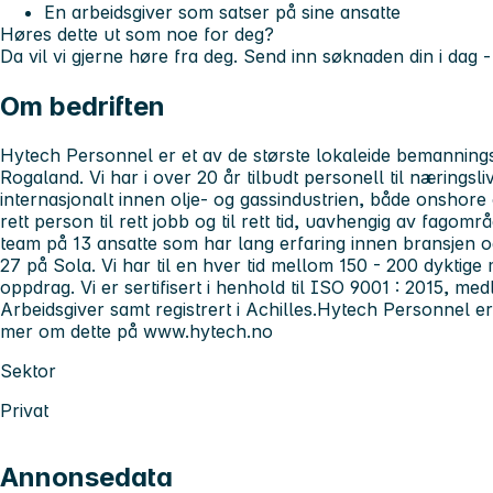
En arbeidsgiver som satser på sine ansatte
Høres dette ut som noe for deg?
Da vil vi gjerne høre fra deg. Send inn søknaden din i dag -
Om bedriften
Hytech Personnel er et av de største lokaleide bemannings
Rogaland. Vi har i over 20 år tilbudt personell til næringsli
internasjonalt innen olje- og gassindustrien, både onshore 
rett person til rett jobb og til rett tid, uavhengig av fagområ
team på 13 ansatte som har lang erfaring innen bransjen o
27 på Sola. Vi har til en hver tid mellom 150 - 200 dyktige 
oppdrag. Vi er sertifisert i henhold til ISO 9001 : 2015, m
Arbeidsgiver samt registrert i Achilles.Hytech Personnel e
mer om dette på www.hytech.no
Sektor
Privat
Annonsedata