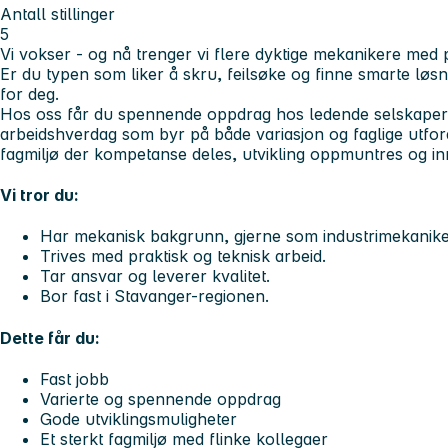
Antall stillinger
5
Vi vokser - og nå trenger vi flere dyktige
mekanikere
med p
Er du typen som liker å skru, feilsøke og finne smarte lø
for deg.
Hos oss får du spennende oppdrag hos ledende selskaper 
arbeidshverdag som byr på både variasjon og faglige utfordr
fagmiljø der kompetanse deles, utvikling oppmuntres og inn
Vi tror du:
Har mekanisk bakgrunn, gjerne som industrimekanike
Trives med praktisk og teknisk arbeid.
Tar ansvar og leverer kvalitet.
Bor fast i Stavanger-regionen.
Dette får du:
Fast jobb
Varierte og spennende oppdrag
Gode utviklingsmuligheter
Et sterkt fagmiljø med flinke kollegaer