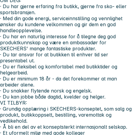
OM DEG:
· Du har gjerne erfaring fra butikk, gjerne fra sko- eller
sportsbransjen.
· Med din gode energi, serviceinnstilling og vennlighet
ønsker du kundene velkommen og gir dem en god
handleopplevelse.
· Du har en naturlig interesse for å tilegne deg god
produktkunnskap og være en ambassadør for
SKECHERS' mange fantastiske produkter.
· Du tar ansvar for at butikken til enhver tid ser
presentabel ut.
· Du er fleksibel og komfortabel med butikktider og
helgearbeid.
· Du er minimum 18 år - da det forekommer at man
arbeider alene.
· Du snakker flytende norsk og engelsk.
· Du kan jobbe både dagtid, kvelder og helger.
VI TILBYR:
· Grundig opplæring i SKECHERS-konseptet, som salg og
produkt, butikkoppsett, bestilling, varemottak og
vedlikehold.
· Å bli en del av et konseptsterkt internasjonalt selskap.
· Et uformelt miljø med gode kolleger