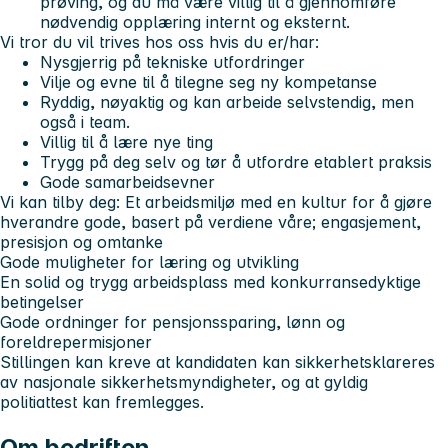
prøving, og du må være villig til å gjennomføre
nødvendig opplæring internt og eksternt.
Vi tror du vil trives hos oss hvis du er/har:
Nysgjerrig på tekniske utfordringer
Vilje og evne til å tilegne seg ny kompetanse
Ryddig, nøyaktig og kan arbeide selvstendig, men
også i team.
Villig til å lære nye ting
Trygg på deg selv og tør å utfordre etablert praksis
Gode samarbeidsevner
Vi kan tilby deg: Et arbeidsmiljø med en kultur for å gjøre
hverandre gode, basert på verdiene våre; engasjement,
presisjon og omtanke
Gode muligheter for læring og utvikling
En solid og trygg arbeidsplass med konkurransedyktige
betingelser
Gode ordninger for pensjonssparing, lønn og
foreldrepermisjoner
Stillingen kan kreve at kandidaten kan sikkerhetsklareres
av nasjonale sikkerhetsmyndigheter, og at gyldig
politiattest kan fremlegges.
Om bedriften