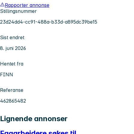
Rapporter annonse
Stillingsnummer
23d24dd4-cc91-488a-b33d-a895dc39be15
Sist endret
8. juni 2026
Hentet fra
FINN
Referanse
462865482
Lignende annonser
Fagarbeidere søkes til