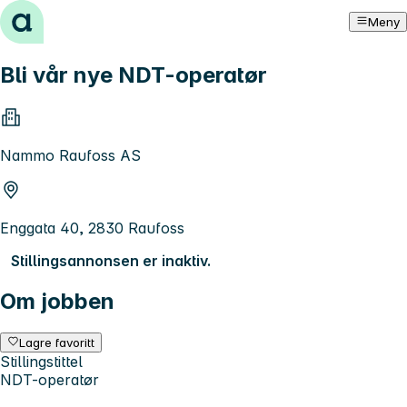
Hopp til innhold
Meny
Bli vår nye NDT-operatør
Nammo Raufoss AS
Enggata 40, 2830 Raufoss
Stillingsannonsen er inaktiv.
Om jobben
Lagre favoritt
Stillingstittel
NDT-operatør