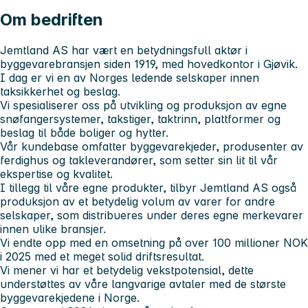
Om bedriften
Jemtland AS har vært en betydningsfull aktør i
byggevarebransjen siden 1919, med hovedkontor i Gjøvik.
I dag er vi en av Norges ledende selskaper innen
taksikkerhet og beslag.
Vi spesialiserer oss på utvikling og produksjon av egne
snøfangersystemer, takstiger, taktrinn, plattformer og
beslag til både boliger og hytter.
Vår kundebase omfatter byggevarekjeder, produsenter av
ferdighus og takleverandører, som setter sin lit til vår
ekspertise og kvalitet.
I tillegg til våre egne produkter, tilbyr Jemtland AS også
produksjon av et betydelig volum av varer for andre
selskaper, som distribueres under deres egne merkevarer
innen ulike bransjer.
Vi endte opp med en omsetning på over 100 millioner NOK
i 2025 med et meget solid driftsresultat.
Vi mener vi har et betydelig vekstpotensial, dette
understøttes av våre langvarige avtaler med de største
byggevarekjedene i Norge.