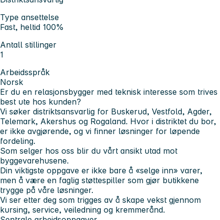
Type ansettelse
Fast, heltid 100%
Antall stillinger
1
Arbeidsspråk
Norsk
Er du en relasjonsbygger med teknisk interesse som trives
best ute hos kunden?
Vi søker distriktsansvarlig for Buskerud, Vestfold, Agder,
Telemark, Akershus og Rogaland.
Hvor i distriktet du bor,
er ikke avgjørende, og vi finner løsninger for løpende
fordeling.
Som selger hos oss blir du vårt ansikt utad mot
byggevarehusene.
Din viktigste oppgave er ikke bare å «selge inn» varer,
men å være en faglig støttespiller som gjør butikkene
trygge på våre løsninger.
Vi ser etter deg som trigges av å skape vekst gjennom
kursing, service, veiledning og kremmerånd.
Sentrale arbeidsoppgaver