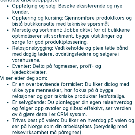
Oppfølging og salg: Besøke eksisterende og nye
kunder.
Opplæring og kursing: Gjennomføre produktkurs og
bistå butikkansatte med tekniske spørsmål
Mersalg og sortiment: Jobbe aktivt for at butikkene
optimaliserer sitt sortiment, bygge utstillinger og
sørge for god produktplassering.
Relasjonsbygging: Vedlikeholde og pleie tette bånd
med daglig ledere, avdelingsledere og selgere i
varehusene.
Eventer: Delta på fagmesser, proff- og
kjedeaktiviteter.
Vi ser etter deg som:
Er en overbevisende formidler: Du liker dialog med
ulike type mennesker, har fokus på å bygge
relasjoner og gjør tekniske produkter lettfattelige.
Er selvgående: Du planlegger din egen reisehverdag
og følger opp avtaler og tilbud effektivt, ser verdien
av å gjøre dette i et CRM system.
Trives best på veien: Du liker en hverdag på veien og
ser på Norge som din arbeidsplass (betydelig med
reisevirksomhet må påregnes).