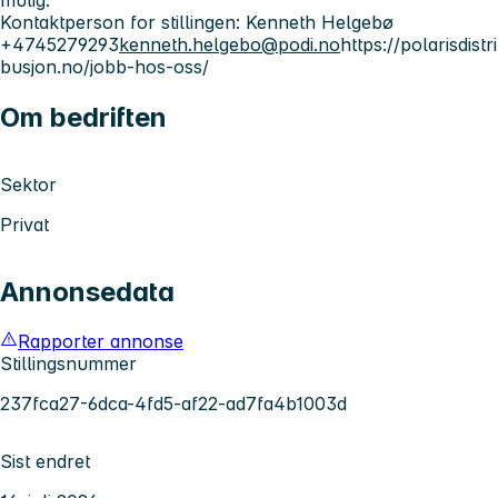
mulig.
Kontaktperson for stillingen:
Kenneth Helgebø
+4745279293
kenneth.helgebo@podi.no
https://polarisdistri
busjon.no/jobb-hos-oss/
Om bedriften
Sektor
Privat
Annonsedata
Rapporter annonse
Stillingsnummer
237fca27-6dca-4fd5-af22-ad7fa4b1003d
Sist endret