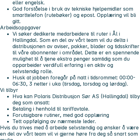
eller engelsk.
God forståelse i bruk av tekniske hjelpemidler som
smarttelefon (rutebøker) og epost. Opplæring vil bli
gitt.
Arbeidsoppgaver
Vi søker dedikerte medarbeidere til ruter i Ål i
Hallingdal.
Som en del av vårt team vil du delta i
distribusjonen av aviser, pakker, blader og tidsskrifter
til våre abonnenter i området. Dette er en spennende
mulighet til å tjene ekstra penger samtidig som du
opparbeider verdifull erfaring i en aktiv og
selvstendig rolle.
Husk at jobben foregår på natt i tidsrommet: 00:00-
06:30, 3 netter i uka (tirsdag, torsdag og lørdag).
Vi tilbyr
Hva kan Polaris Distribusjon Sør AS (Hallingdal) tilby
deg som ansatt:
Betaling i henhold til tariffavtale.
Forutsigbare rutiner, med god opplæring
Tett oppfølging av nærmeste leder.
Hvis du trives med å arbeide selvstendig og ønsker å være
en del av vårt team vil vi gjerne høre fra deg så snart som