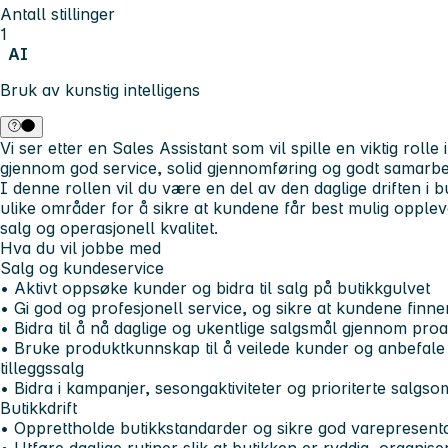
Antall stillinger
1
AI
Bruk av kunstig intelligens
Vi ser etter en Sales Assistant som vil spille en viktig rolle 
gjennom god service, solid gjennomføring og godt samarbe
I denne rollen vil du være en del av den daglige driften i 
ulike områder for å sikre at kundene får best mulig oppleve
salg og operasjonell kvalitet.
Hva du vil jobbe med
Salg og kundeservice
• Aktivt oppsøke kunder og bidra til salg på butikkgulvet
• Gi god og profesjonell service, og sikre at kundene finne
• Bidra til å nå daglige og ukentlige salgsmål gjennom proak
• Bruke produktkunnskap til å veilede kunder og anbefale
tilleggssalg
• Bidra i kampanjer, sesongaktiviteter og prioriterte salgs
Butikkdrift
• Opprettholde butikkstandarder og sikre god varepresent