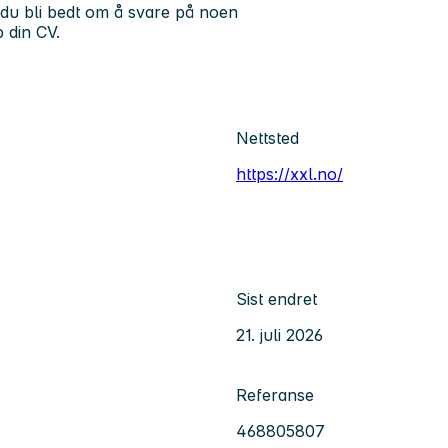
l du bli bedt om å svare på noen
 din CV.
Nettsted
https://xxl.no/
Sist endret
21. juli 2026
Referanse
468805807