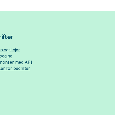
ifter
ningslinjer
logging
nnonser med API
ler for bedrifter