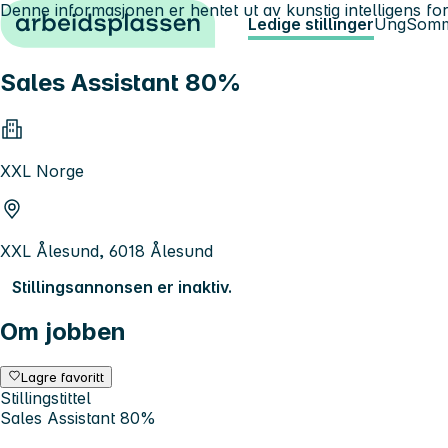
Denne informasjonen er hentet ut av kunstig intelligens for
Hopp til innhold
Ledige stillinger
Ung
Somm
Sales Assistant 80%
XXL Norge
XXL Ålesund, 6018 Ålesund
Stillingsannonsen er inaktiv.
Om jobben
Lagre favoritt
Stillingstittel
Sales Assistant 80%