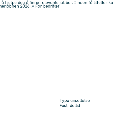
 å hjelpe deg å finne relevante jobber. I noen få tilfeller 
erjobben
2026
☀️
For bedrifter
Type ansettelse
Fast, deltid