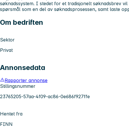
søknadssystem. I stedet for et tradisjonelt søknadsbrev vi
spørsmål som en del av søknadsprosessen, samt laste opp
Om bedriften
Sektor
Privat
Annonsedata
Rapporter annonse
Stillingsnummer
23765205-57aa-4f09-ac86-0e686f927ffe
Hentet fra
FINN