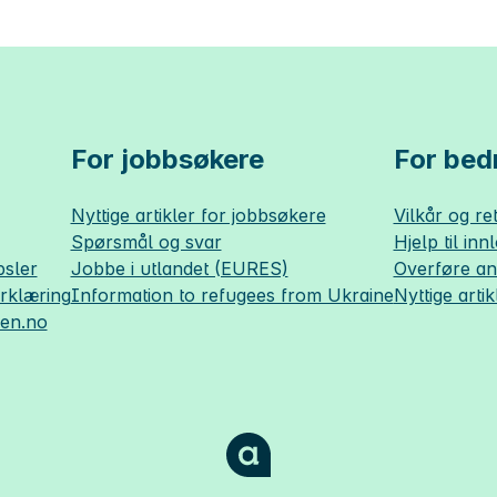
For jobbsøkere
For bedr
Nyttige artikler for jobbsøkere
Vilkår og ret
Spørsmål og svar
Hjelp til inn
sler
Jobbe i utlandet (EURES)
Overføre a
erklæring
Information to refugees from Ukraine
Nyttige artik
sen.no