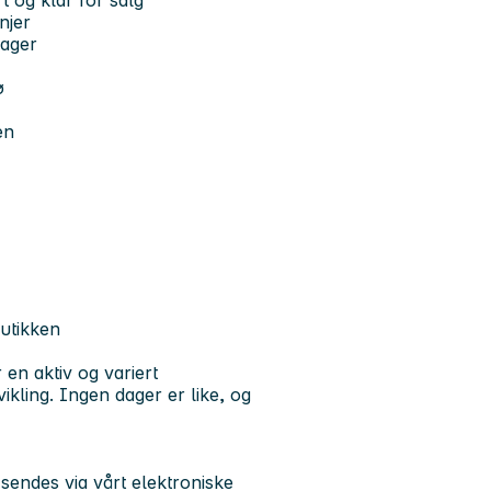
rt og klar for salg
njer
lager
ø
en
butikken
en aktiv og variert
ikling. Ingen dager er like, og
endes via vårt elektroniske