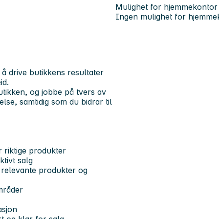
Mulighet for hjemmekontor
Ingen mulighet for hjemme
i å drive butikkens resultater
id.
butikken, og jobbe på tvers av
lse, samtidig som du bidrar til
r riktige produkter
tivt salg
 relevante produkter og
områder
asjon