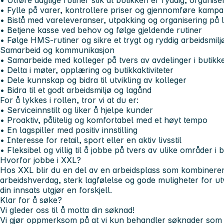
• Utføre daglige rutiner slik at butikken er ryddig, organise
• Fylle på varer, kontrollere priser og gjennomføre kampa
• Bistå med vareleveranser, utpakking og organisering på 
• Betjene kasse ved behov og følge gjeldende rutiner
• Følge HMS-rutiner og sikre et trygt og ryddig arbeidsmilj
Samarbeid og kommunikasjon
• Samarbeide med kolleger på tvers av avdelinger i butikk
• Delta i møter, opplæring og butikkaktiviteter
• Dele kunnskap og bidra til utvikling av kolleger
• Bidra til et godt arbeidsmiljø og lagånd
For å lykkes i rollen, tror vi at du er:
• Serviceinnstilt og liker å hjelpe kunder
• Proaktiv, pålitelig og komfortabel med et høyt tempo
• En lagspiller med positiv innstilling
• Interesse for retail, sport eller en aktiv livsstil
• Fleksibel og villig til å jobbe på tvers av ulike områder i 
Hvorfor jobbe i XXL?
Hos XXL blir du en del av en arbeidsplass som kombinerer 
arbeidshverdag, sterk lagfølelse og gode muligheter for utv
din innsats utgjør en forskjell.
Klar for å søke?
Vi gleder oss til å motta din søknad!
Vi gjør oppmerksom på at vi kun behandler søknader som s