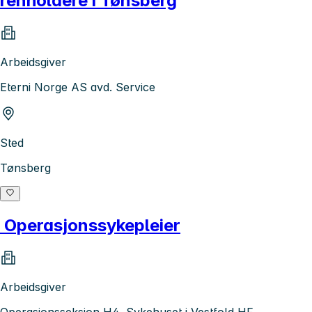
renholdere i Tønsberg
Arbeidsgiver
Eterni Norge AS avd. Service
Sted
Tønsberg
Operasjonssykepleier
Arbeidsgiver
Operasjonsseksjon H4, Sykehuset i Vestfold HF