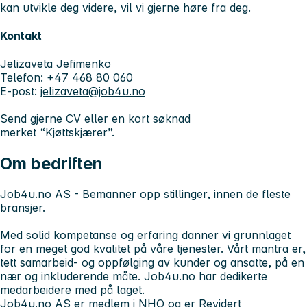
kan utvikle deg videre, vil vi gjerne høre fra deg.
Kontakt
Jelizaveta Jefimenko
Telefon: +47 468 80 060
E-post:
jelizaveta@job4u.no
Send gjerne CV eller en kort søknad
merket
“Kjøttskjærer”
.
Om bedriften
Job4u.no AS - Bemanner opp stillinger, innen de fleste
bransjer.
Med solid kompetanse og erfaring danner vi grunnlaget
for en meget god kvalitet på våre tjenester. Vårt mantra er,
tett samarbeid- og oppfølging av kunder og ansatte, på en
nær og inkluderende måte. Job4u.no har dedikerte
medarbeidere med på laget.
Job4u.no AS er medlem i NHO og er Revidert