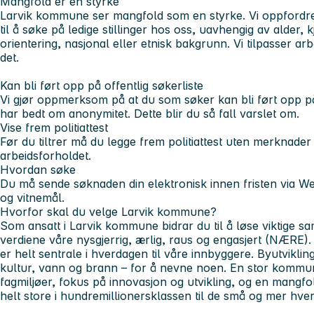
Mangfold er en styrke
Larvik kommune ser mangfold som en styrke. Vi oppfordrer 
til å søke på ledige stillinger hos oss, uavhengig av alder,
orientering, nasjonal eller etnisk bakgrunn. Vi tilpasser 
det.
Kan bli ført opp på offentlig søkerliste
Vi gjør oppmerksom på at du som søker kan bli ført opp på 
har bedt om anonymitet. Dette blir du så fall varslet om.
Vise frem politiattest
Før du tiltrer må du legge frem politiattest uten merknade
arbeidsforholdet.
Hvordan søke
Du må sende søknaden din elektronisk innen fristen via Web
og vitnemål.
Hvorfor skal du velge Larvik kommune?
Som ansatt i Larvik kommune bidrar du til å løse viktige
verdiene våre nysgjerrig, ærlig, raus og engasjert (NÆRE).
er helt sentrale i hverdagen til våre innbyggere. Byutviklin
kultur, vann og brann – for å nevne noen. En stor kommun
fagmiljøer, fokus på innovasjon og utvikling, og en mangfol
helt store i hundremillionersklassen til de små og mer hver