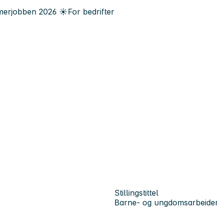
erjobben
2026
☀️
For bedrifter
Stillingstittel
Barne- og ungdomsarbeide