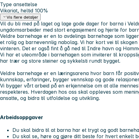
Type ansettelse
Vikariat, heltid 100%
Vis flere detaljer
Vil du bli med på laget og lage gode dager for barna i Vel
ungdomsarbeider med stort engasjement og hjerte for barn i
Veldre barnehage er en to avdelings barnehage som ligger 
et rolig og barnevennlig nabolag. Vi har kort vei til skogen
vinteren. Det er også fint å gå ned til Indre havn og Ham
Vi har et uteområde i barnehagen som inviterer til kroppslig
har trær og store steiner og sykkelsti rundt bygget.
Veldre barnehage er en læringsarena hvor barn får positive
kunnskap, erfaringer, bygger vennskap og gode relasjoner,
Vi bygger vårt arbeid på en erkjennelse om at alle mennes
respekteres. Hverdagen hos oss skal oppleves som menings
ansatte, og bidra til utfoldelse og utvikling.
Arbeidsoppgaver
Du skal bidra til at barna har et trygt og godt barneh
Du skal se, høre og gjøre ditt beste for hvert enkelt 