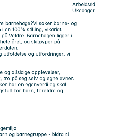
Arbeidstid
Ukedager
dre barnehage?
Vi søker barne- og
 en 100% stilling, vikariat.
på Veldre. Barnehagen ligger i
 hele året, og skiløyper på
merdalen.
 utfoldelse og utfordringer, vi
 og allsidige opplevelser,
 tro på seg selv og egne evner.
ker har en egenverdi og skal
full for barn, foreldre og
agemiljø
barn og barnegruppe - bidra til