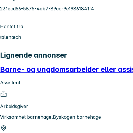
231ecd56-5875-4ab7-89cc-9e19861841f4
Hentet fra
talentech
Lignende annonser
Barne- og ungdomsarbeider eller assis
Assistent
Arbeidsgiver
Virksomhet barnehage,Byskogen barnehage