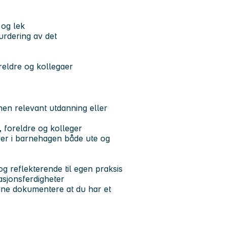
r og lek
urdering av det
oreldre og kollegaer
n relevant utdanning eller
, foreldre og kolleger
aver i barnehagen både ute og
og reflekterende til egen praksis
asjonsferdigheter
ne dokumentere at du har et