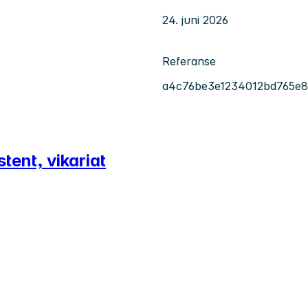
24. juni 2026
Referanse
a4c76be3e1234012bd765e8
tent, vikariat