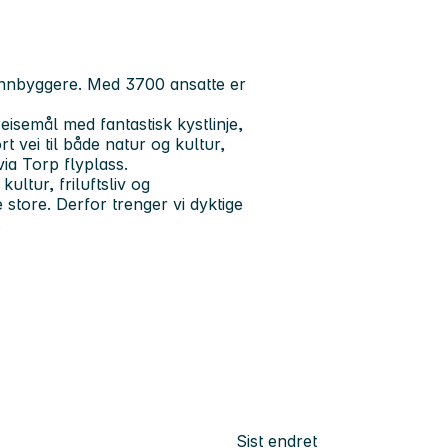
innbyggere. Med 3700 ansatte er
semål med fantastisk kystlinje,
t vei til både natur og kultur,
ia Torp flyplass.
ultur, friluftsliv og
tore. Derfor trenger vi dyktige
.
Sist endret