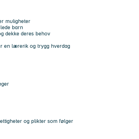
er muligheter
 lede barn
 og dekke deres behov
år en lærerik og trygg hverdag
eger
ettigheter og plikter som følger