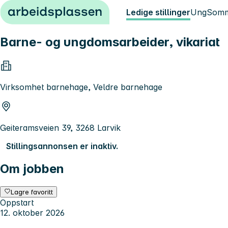
Hopp til innhold
Ledige stillinger
Ung
Somm
Barne- og ungdomsarbeider, vikariat
Virksomhet barnehage, Veldre barnehage
Geiteramsveien 39, 3268 Larvik
Stillingsannonsen er inaktiv.
Om jobben
Lagre favoritt
Oppstart
12. oktober 2026