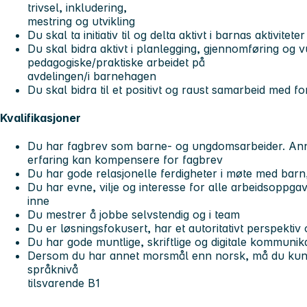
trivsel, inkludering,
mestring og utvikling
Du skal ta initiativ til og delta aktivt i barnas aktivitete
Du skal bidra aktivt i planlegging, gjennomføring og v
pedagogiske/praktiske arbeidet på
avdelingen/i barnehagen
Du skal bidra til et positivt og raust samarbeid med f
Kvalifikasjoner
Du har fagbrev som barne- og ungdomsarbeider. Anne
erfaring kan kompensere for fagbrev
Du har gode relasjonelle ferdigheter i møte med barn
Du har evne, vilje og interesse for alle arbeidsoppg
inne
Du mestrer å jobbe selvstendig og i team
Du er løsningsfokusert, har et autoritativt perspektiv 
Du har gode muntlige, skriftlige og digitale kommunik
Dersom du har annet morsmål enn norsk, må du kun
språknivå
tilsvarende B1