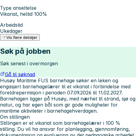
Type ansettelse
Vikariat, heltid 100%
Arbeidstid
Ukedager
Vis flere detaljer
Søk på jobben
Søk senest i overmorgen
Gå til søknad
Husøy Maritime FUS barnehage søker en leken og
engasjert barnehagelærer til et vikariat i forbindelse med
foreldrepermisjon i perioden
07.09.2026 til 11.02.2027
.
Barnehagen ligger på Husøy, med nærhet til strand, sjø og
natur, og har egen båt som gir gode muligheter for
maritime aktiviteter i barnehagehverdagen.
Om stillingen
Stillingen er et vikariat som barnehagelærer i 100 %
stilling. Du vil ha ansvar for planlegging, gjennomføring,
dokumentasjon og evaluering av det pedagogiske arbeidet