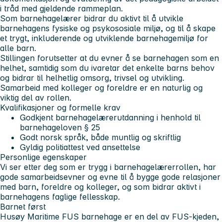
i tråd med gjeldende rammeplan.
Som barnehagelærer bidrar du aktivt til å utvikle
barnehagens fysiske og psykososiale miljø, og til å skape
et trygt, inkluderende og utviklende barnehagemiljø for
alle barn.
Stillingen forutsetter at du evner å se barnehagen som en
helhet, samtidig som du ivaretar det enkelte barns behov
og bidrar til helhetlig omsorg, trivsel og utvikling.
Samarbeid med kolleger og foreldre er en naturlig og
viktig del av rollen.
Kvalifikasjoner og formelle krav
Godkjent barnehagelærerutdanning i henhold til
barnehageloven § 25
Godt norsk språk, både muntlig og skriftlig
Gyldig politiattest ved ansettelse
Personlige egenskaper
Vi ser etter deg som er trygg i barnehagelærerrollen, har
gode samarbeidsevner og evne til å bygge gode relasjoner
med barn, foreldre og kolleger, og som bidrar aktivt i
barnehagens faglige fellesskap.
Barnet først
Husøy Maritime FUS barnehage er en del av FUS-kjeden,