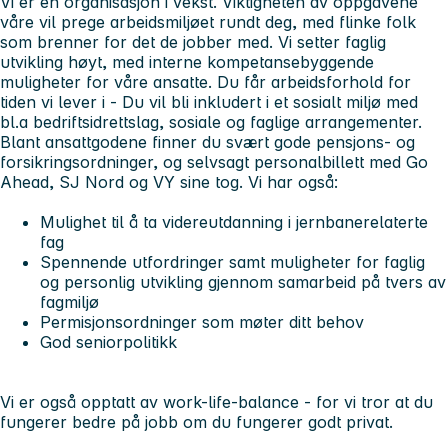
Vi er en organisasjon i vekst. Viktigheten av oppgavene
våre vil prege arbeidsmiljøet rundt deg, med flinke folk
som brenner for det de jobber med. Vi setter faglig
utvikling høyt, med interne kompetansebyggende
muligheter for våre ansatte. Du får arbeidsforhold for
tiden vi lever i - Du vil bli inkludert i et sosialt miljø med
bl.a bedriftsidrettslag, sosiale og faglige arrangementer.
Blant ansattgodene finner du svært gode pensjons- og
forsikringsordninger, og selvsagt personalbillett med Go
Ahead, SJ Nord og VY sine tog. Vi har også:
Mulighet til å ta videreutdanning i jernbanerelaterte
fag
Spennende utfordringer samt muligheter for faglig
og personlig utvikling gjennom samarbeid på tvers av
fagmiljø
Permisjonsordninger som møter ditt behov
God seniorpolitikk
Vi er også opptatt av work-life-balance - for vi tror at du
fungerer bedre på jobb om du fungerer godt privat.