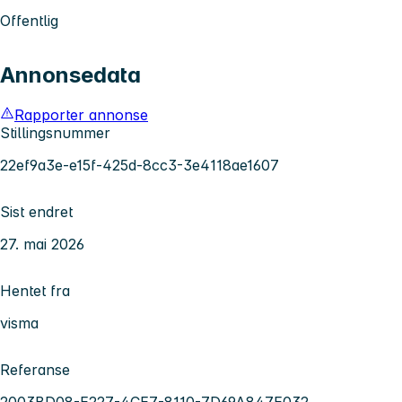
Offentlig
Annonsedata
Rapporter annonse
Stillingsnummer
22ef9a3e-e15f-425d-8cc3-3e4118ae1607
Sist endret
27. mai 2026
Hentet fra
visma
Referanse
2003BD08-E227-4CE7-8110-7D69A847E032