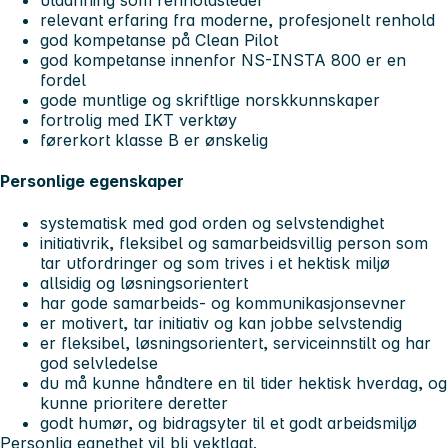
utdanning som renholdsleder
relevant erfaring fra moderne, profesjonelt renhold
god kompetanse på Clean Pilot
god kompetanse innenfor NS-INSTA 800 er en
fordel
gode muntlige og skriftlige norskkunnskaper
fortrolig med IKT verktøy
førerkort klasse B er ønskelig
Personlige egenskaper
systematisk med god orden og selvstendighet
initiativrik, fleksibel og samarbeidsvillig person som
tar utfordringer og som trives i et hektisk miljø
allsidig og løsningsorientert
har gode samarbeids- og kommunikasjonsevner
er motivert, tar initiativ og kan jobbe selvstendig
er fleksibel, løsningsorientert, serviceinnstilt og har
god selvledelse
du må kunne håndtere en til tider hektisk hverdag, og
kunne prioritere deretter
godt humør, og bidragsyter til et godt arbeidsmiljø
Personlig egnethet vil bli vektlagt.