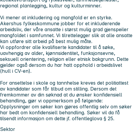
regional planlegging, kultur og kulturminner.
Vi mener at inkludering og mangfold er en styrke.
Akershus fylkeskommune jobber for et inkluderende
arbeidsliv, der våre ansatte i størst mulig grad gjenspeiler
mangfoldet i samfunnet. Vi tilrettelegger slik at alle ansatte
kan utføre sitt arbeid på best mulig måte.
Vi oppfordrer alle kvalifiserte kandidater til å søke,
uavhengig av alder, kjønnsidentitet, funksjonsevne,
seksuell orientering, religion eller etnisk bakgrunn. Dette
gjelder også dersom du har hatt opphold i arbeidslivet
(hull i CV-en).
For ansettelse i skole og tannhelse kreves det politiattest
av kandidater som får tilbud om stilling. Dersom det
fremkommer av din søknad at du ønsker konfidensiell
behandling, gjør vi oppmerksom på følgende:
Opplysninger om søker kan gjøres offentlig selv om søker
har bedt om konfidensiell behandling. Søker vil da få
tilsendt informasjon om dette jf. offentleglova § 25.
Sektor