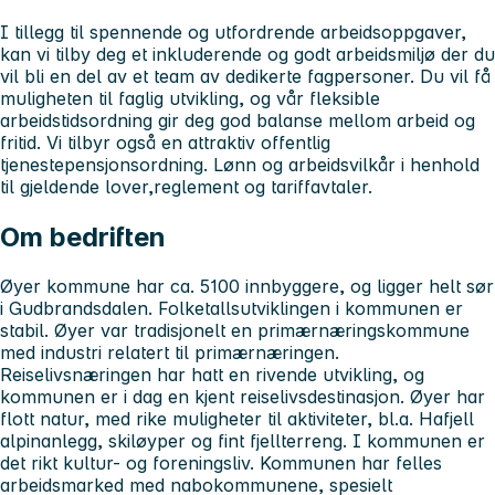
I tillegg til spennende og utfordrende arbeidsoppgaver,
kan vi tilby deg et inkluderende og godt arbeidsmiljø der du
vil bli en del av et team av dedikerte fagpersoner. Du vil få
muligheten til faglig utvikling, og vår fleksible
arbeidstidsordning gir deg god balanse mellom arbeid og
fritid. Vi tilbyr også en attraktiv offentlig
tjenestepensjonsordning. Lønn og arbeidsvilkår i henhold
til gjeldende lover,reglement og tariffavtaler.
Om bedriften
Øyer kommune har ca. 5100 innbyggere, og ligger helt sør
i Gudbrandsdalen. Folketallsutviklingen i kommunen er
stabil. Øyer var tradisjonelt en primærnæringskommune
med industri relatert til primærnæringen.
Reiselivsnæringen har hatt en rivende utvikling, og
kommunen er i dag en kjent reiselivsdestinasjon. Øyer har
flott natur, med rike muligheter til aktiviteter, bl.a. Hafjell
alpinanlegg, skiløyper og fint fjellterreng. I kommunen er
det rikt kultur- og foreningsliv. Kommunen har felles
arbeidsmarked med nabokommunene, spesielt