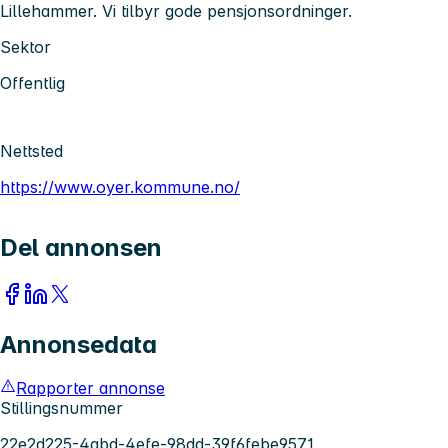
Lillehammer. Vi tilbyr gode pensjonsordninger.
Sektor
Offentlig
Nettsted
https://www.oyer.kommune.no/
Del annonsen
Annonsedata
Rapporter annonse
Stillingsnummer
22e2d225-4abd-4efe-98dd-39f6febe9571