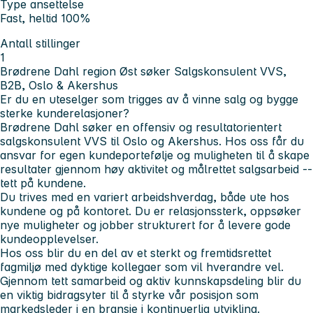
Type ansettelse
Fast, heltid 100%
Antall stillinger
1
Brødrene Dahl region Øst søker Salgskonsulent VVS,
B2B, Oslo & Akershus
Er du en uteselger som trigges av å vinne salg og bygge
sterke kunderelasjoner?
Brødrene Dahl søker en offensiv og resultatorientert
salgskonsulent VVS til Oslo og Akershus. Hos oss får du
ansvar for egen kundeportefølje og muligheten til å skape
resultater gjennom høy aktivitet og målrettet salgsarbeid --
tett på kundene.
Du trives med en variert arbeidshverdag, både ute hos
kundene og på kontoret. Du er relasjonssterk, oppsøker
nye muligheter og jobber strukturert for å levere gode
kundeopplevelser.
Hos oss blir du en del av et sterkt og fremtidsrettet
fagmiljø med dyktige kollegaer som vil hverandre vel.
Gjennom tett samarbeid og aktiv kunnskapsdeling blir du
en viktig bidragsyter til å styrke vår posisjon som
markedsleder i en bransje i kontinuerlig utvikling.