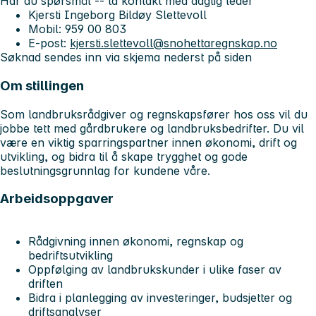
Har du spørsmål -- ta kontakt med daglig leder
Kjersti Ingeborg Bildøy Slettevoll
Mobil: 959 00 803
E-post:
kjersti.slettevoll@snohettaregnskap.no
Søknad sendes inn via skjema nederst på siden
Om stillingen
Som landbruksrådgiver og regnskapsfører hos oss vil du
jobbe tett med gårdbrukere og landbruksbedrifter. Du vil
være en viktig sparringspartner innen økonomi, drift og
utvikling, og bidra til å skape trygghet og gode
beslutningsgrunnlag for kundene våre.
Arbeidsoppgaver
Rådgivning innen økonomi, regnskap og
bedriftsutvikling
Oppfølging av landbrukskunder i ulike faser av
driften
Bidra i planlegging av investeringer, budsjetter og
driftsanalyser