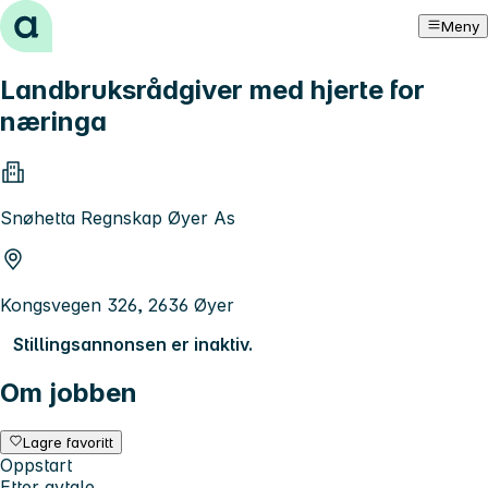
Hopp til innhold
Meny
Landbruksrådgiver med hjerte for
næringa
Snøhetta Regnskap Øyer As
Kongsvegen 326, 2636 Øyer
Stillingsannonsen er inaktiv.
Om jobben
Lagre favoritt
Oppstart
Etter avtale