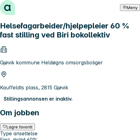
Hopp til innhold
Meny
Helsefagarbeider/hjelpepleier 60 %
fast stilling ved Biri bokollektiv
Gjøvik kommune Heldøgns omsorgsboliger
Kauffeldts plass, 2815 Gjøvik
Stillingsannonsen er inaktiv.
Om jobben
Lagre favoritt
Type ansettelse
Fast, deltid 60%