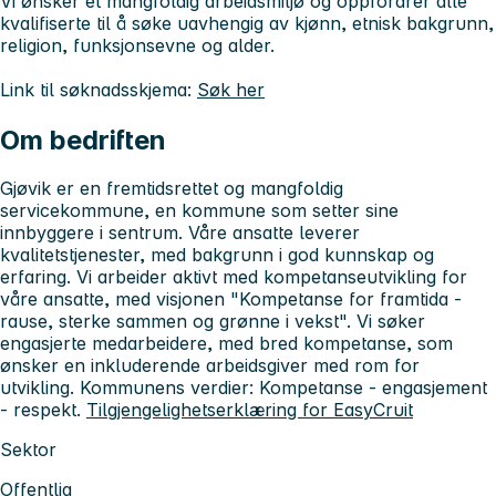
Vi ønsker et mangfoldig arbeidsmiljø og oppfordrer alle
kvalifiserte til å søke uavhengig av kjønn, etnisk bakgrunn,
religion, funksjonsevne og alder.
Link til søknadsskjema:
Søk her
Om bedriften
Gjøvik er en fremtidsrettet og mangfoldig
servicekommune, en kommune som setter sine
innbyggere i sentrum. Våre ansatte leverer
kvalitetstjenester, med bakgrunn i god kunnskap og
erfaring. Vi arbeider aktivt med kompetanseutvikling for
våre ansatte, med visjonen "Kompetanse for framtida -
rause, sterke sammen og grønne i vekst". Vi søker
engasjerte medarbeidere, med bred kompetanse, som
ønsker en inkluderende arbeidsgiver med rom for
utvikling. Kommunens verdier: Kompetanse - engasjement
- respekt.
Tilgjengelighetserklæring for EasyCruit
Sektor
Offentlig