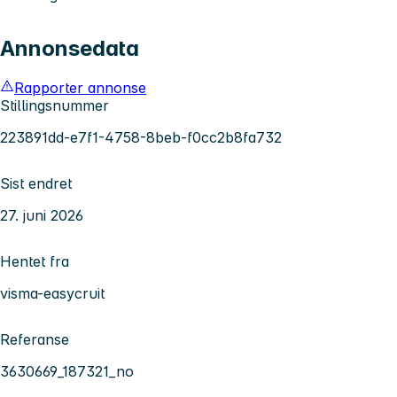
Annonsedata
Rapporter annonse
Stillingsnummer
223891dd-e7f1-4758-8beb-f0cc2b8fa732
Sist endret
27. juni 2026
Hentet fra
visma-easycruit
Referanse
3630669_187321_no