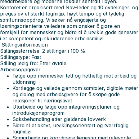
medarbeidere og moderne lokaler sentralt i byen.
Kontoret er organisert med Nav-leder og 10 avdelinger, og
preges av et sterkt fagmiljø, høyt tempo og et tydelig
samfunnsoppdrag. Vi søker nå engasjerte og
løsningsorienterte veiledere som ønsker å gjøre en
forskjell for mennesker og bidra til å utvikle gode tjenester
i et kompetent og inkluderende arbeidsmiljø
Stillingsinformasjon
Stillingsstørrelse: 2 stillinger i 100 %
Stillingstype: Fast
Stilling ledig fra: Etter avtale
Arbeidsoppgaver
Følge opp mennesker tett og helhetlig mot arbeid og
utdanning
Kartlegge og veilede gjennom samtaler, digitale møter
og dialog med arbeidsgivere for å skape gode
relasjoner til næringslivet
Utarbeide og følge opp integreringsplaner og
introduksjonsprogram
Saksbehandling etter gjeldende lovverk
Bidra til et aktivt, utviklingsorientert og tverrfaglig
fagmiljø
Samarbeide og koordinere tjenester med relevante