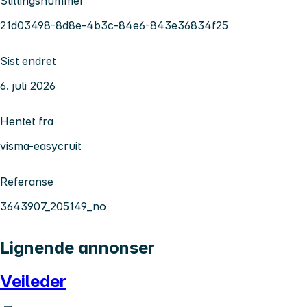
Stillingsnummer
21d03498-8d8e-4b3c-84e6-843e36834f25
Sist endret
6. juli 2026
Hentet fra
visma-easycruit
Referanse
3643907_205149_no
Lignende annonser
Veileder