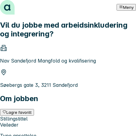
Hopp til innhold
Meny
Vil du jobbe med arbeidsinkludering
og integrering?
Nav Sandefjord Mangfold og kvalifisering
Søebergs gate 3, 3211 Sandefjord
Om jobben
Lagre favoritt
Stillingstittel
Veileder
Type ansettelse