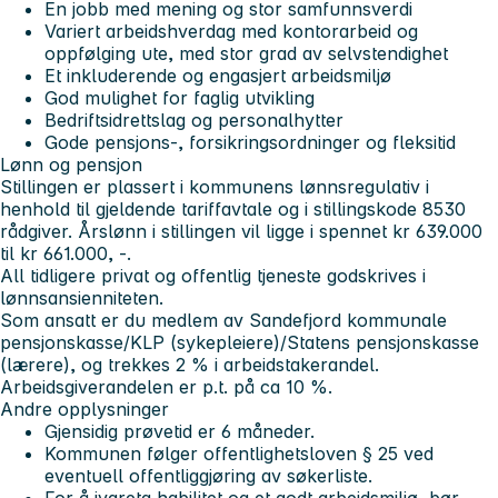
En jobb med mening og stor samfunnsverdi
Variert arbeidshverdag med kontorarbeid og
oppfølging ute, med stor grad av selvstendighet
Et inkluderende og engasjert arbeidsmiljø
God mulighet for faglig utvikling
Bedriftsidrettslag og personalhytter
Gode pensjons-, forsikringsordninger og fleksitid
Lønn og pensjon
Stillingen er plassert i kommunens lønnsregulativ i
henhold til gjeldende tariffavtale og i stillingskode 8530
rådgiver. Årslønn i stillingen vil ligge i spennet kr 639.000
til kr 661.000, -.
All tidligere privat og offentlig tjeneste godskrives i
lønnsansienniteten.
Som ansatt er du medlem av Sandefjord kommunale
pensjonskasse/KLP (sykepleiere)/Statens pensjonskasse
(lærere), og trekkes 2 % i arbeidstakerandel.
Arbeidsgiverandelen er p.t. på ca 10 %.
Andre opplysninger
Gjensidig prøvetid er 6 måneder.
Kommunen følger offentlighetsloven § 25 ved
eventuell offentliggjøring av søkerliste.
For å ivareta habilitet og et godt arbeidsmiljø, bør