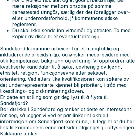
nære relasjoner mellom ansatte på samme
tjenestested unngås, særlig der det foreligger over-
eller underordetforhold, jf kommunens etiske
reglement.
Du skal ikke sende inn vitnemål og attester. Ta med
kopier av disse til et eventuelt intervju.
Sandefjord kommune arbeider for et mangfoldig og
inkluderende arbeidsmiljø, og ønsker medarbeidere med
ulik kompetanse, bakgrunn og erfaring. Vi oppfordrer alle
kvalifiserte kandidater til å søke, uavhengig av kjønn,
etnisitet, religion, funksjonsevne eller seksuell
orientering. Ved ellers like kvalifikasjoner kan søkere av
det underrepresenterte kjønnet bli prioritert, i tråd med
likestillings‑ og diskrimineringsloven.
Er dette en stilling som gir deg lyst til å flytte til
Sandefjord?
Bor du ikke i Sandefjord og tenker at dette er interessant
for deg, så legger vi ved et par linker til aktuell
informasjon om Sandefjord kommune, i tillegg til at du har
link til kommunens egne nettsider tilgjengelig i utlysningen.
Klikkbare lenker: