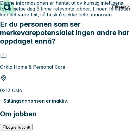
Denne informasjonen er hentet ut av kunstig intelligens
Hopp til innhold
Meny
for å hjelpe deg å finne relevante jobber. I noen få tilfeller
kan det være feil, så husk å sjekke hele annonsen.
Er du personen som ser
merkevarepotensialet ingen andre har
oppdaget ennå?
Orkla Home & Personal Care
0213 Oslo
Stillingsannonsen er inaktiv.
Om jobben
Lagre favoritt