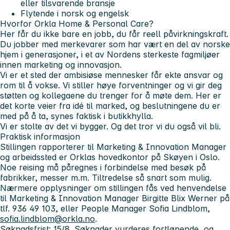
eller tilsvarende bransje
Flytende i norsk og engelsk
Hvorfor Orkla Home & Personal Care?
Her får du ikke bare en jobb, du får reell påvirkningskraft.
Du jobber med merkevarer som har vært en del av norske
hjem i generasjoner, i et av Nordens sterkeste fagmiljøer
innen marketing og innovasjon.
Vi er et sted der ambisiøse mennesker får ekte ansvar og
rom til å vokse. Vi stiller høye forventninger og vi gir deg
støtten og kollegaene du trenger for å møte dem. Her er
det korte veier fra idé til marked, og beslutningene du er
med på å ta, synes faktisk i butikkhylla.
Vi er stolte av det vi bygger. Og det tror vi du også vil bli.
Praktisk informasjon
Stillingen rapporterer til Marketing & Innovation Manager
og arbeidssted er Orklas hovedkontor på Skøyen i Oslo.
Noe reising må påregnes i forbindelse med besøk på
fabrikker, messer m.m. Tiltredelse så snart som mulig.
Nærmere opplysninger om stillingen fås ved henvendelse
til Marketing & Innovation Manager Birgitte Blix Werner på
tlf. 936 49 103, eller People Manager Sofia Lindblom,
sofia.lindblom@orkla.no
.
Søknadsfrist:
15/8.
Søknader vurderes fortløpende, og