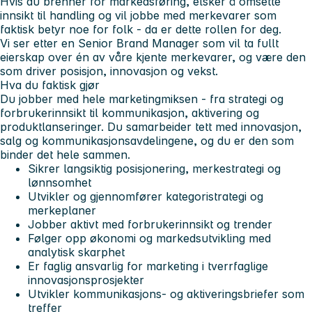
Hvis du brenner for markedsføring, elsker å omsette
innsikt til handling og vil jobbe med merkevarer som
faktisk betyr noe for folk - da er dette rollen for deg.
Vi ser etter en Senior Brand Manager som vil ta fullt
eierskap over én av våre kjente merkevarer, og være den
som driver posisjon, innovasjon og vekst.
Hva du faktisk gjør
Du jobber med hele marketingmiksen - fra strategi og
forbrukerinnsikt til kommunikasjon, aktivering og
produktlanseringer. Du samarbeider tett med innovasjon,
salg og kommunikasjonsavdelingene, og du er den som
binder det hele sammen.
Sikrer langsiktig posisjonering, merkestrategi og
lønnsomhet
Utvikler og gjennomfører kategoristrategi og
merkeplaner
Jobber aktivt med forbrukerinnsikt og trender
Følger opp økonomi og markedsutvikling med
analytisk skarphet
Er faglig ansvarlig for marketing i tverrfaglige
innovasjonsprosjekter
Utvikler kommunikasjons- og aktiveringsbriefer som
treffer