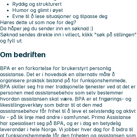
Ryddig og strukturert
Humor og glimt i øyet
Evne til å lese situasjoner og tilpasse deg
Høres dette ut som noe for deg?
Da håper jeg du sender inn en søknad :)
Søknad sendes direkte inn i villect, klikk "søk på stillingen"
og fyll ut:
Om bedriften
BPA er en forkortelse for brukerstyrt personlig
assistanse. Det er i hovedsak en alternativ måte å
organisere praktisk bistand på for funksjonshemmede.
BPA skiller seg fra mer tradisjonelle tjenester ved at det er
personen med assistansebehov som selv bestemmer
hvordan assistansen skal være. BPA er et frigjørings- og
likestillingsverktøy som bidrar til at den med
assistansebehov får frihet til å leve et selvstendig og aktivt
liv - på lik linje med andre i samfunnet. Prima Assistanse
har spesialisert seg på BPA, og er i dag en betydelig
leverandør i hele Norge. Vi jobber hver dag for å bidra til
at funksjonshemmede får den friheten og assistansen som