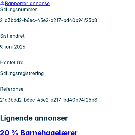
Rapporter annonse
Stillingsnummer
21a3bdd2-b6ec-45e2-a217-bd40b94f25b8
Sist endret
9. juni 2026
Hentet fra
Stillingsregistrering
Referanse
21a3bdd2-b6ec-45e2-a217-bd40b94f25b8
Lignende annonser
20 % Barnehagelærer