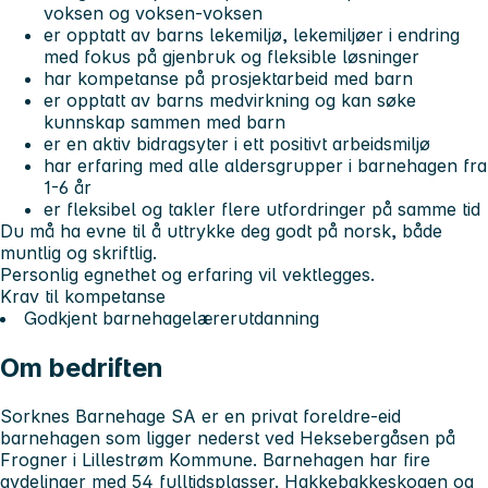
voksen og voksen-voksen
er opptatt av barns lekemiljø, lekemiljøer i endring
med fokus på gjenbruk og fleksible løsninger
har kompetanse på prosjektarbeid med barn
er opptatt av barns medvirkning og kan søke
kunnskap sammen med barn
er en aktiv bidragsyter i ett positivt arbeidsmiljø
har erfaring med alle aldersgrupper i barnehagen fra
1-6 år
er fleksibel og takler flere utfordringer på samme tid
Du må ha evne til å uttrykke deg godt på norsk, både
muntlig og skriftlig.
Personlig egnethet og erfaring vil vektlegges.
Krav til kompetanse
Godkjent barnehagelærerutdanning
Om bedriften
Sorknes Barnehage SA er en privat foreldre-eid
barnehagen som ligger nederst ved Heksebergåsen på
Frogner i Lillestrøm Kommune. Barnehagen har fire
avdelinger med 54 fulltidsplasser. Hakkebakkeskogen og