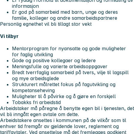
informasjon
Er god på samarbeid med barn, unge og deres
familie, kolleger og andre samarbeidspartnere
Personlig egnethet vil bli tillagt stor vekt
Vi tilbyr
Mentorprogram for nyansatte og gode muligheter
for faglig utvikling
Gode og positive kollegaer og ledere
Meningsfulle og varierte arbeidsoppgaver
Bredt tverrfaglig samarbeid på tvers, vilje til lagspill
og mye arbeidsglede
Strukturert målrettet fokus på fagutvikling og
kompetanseheving
Muligheter til å påvirke og å gjøre en forskjell
Tobakks fri arbeidstid
Arbeidstaker må påregne å benytte egen bil i tjenesten, det
vil bli inngått egen avtale om dette.
Arbeidstakere ansettes i kommunen på de vilkår som til
enhver tid fremgår av gjeldende lover, reglement og
tariffavtaler. Ved ansettelse må det fremlegges godkjent