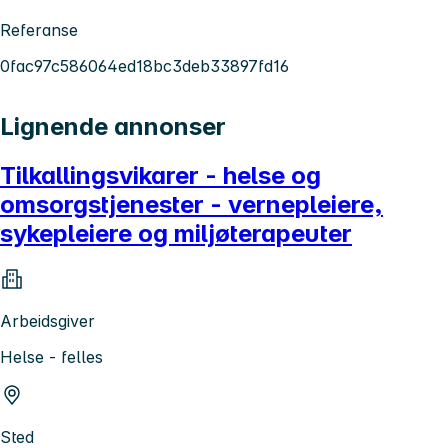
Referanse
0fac97c586064ed18bc3deb33897fd16
Lignende annonser
Tilkallingsvikarer - helse og
omsorgstjenester - vernepleiere,
sykepleiere og miljøterapeuter
Arbeidsgiver
Helse - felles
Sted