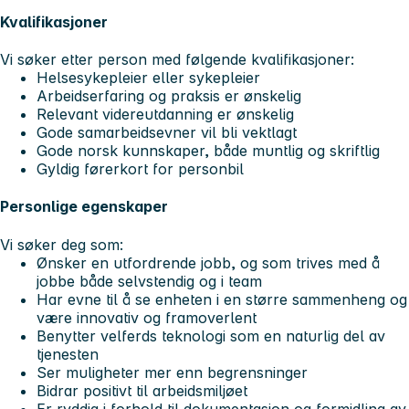
Kvalifikasjoner
Vi søker etter person med følgende kvalifikasjoner:
Helsesykepleier eller sykepleier
Arbeidserfaring og praksis er ønskelig
Relevant videreutdanning er ønskelig
Gode samarbeidsevner vil bli vektlagt
Gode norsk kunnskaper, både muntlig og skriftlig
Gyldig førerkort for personbil
Personlige egenskaper
Vi søker deg som:
Ønsker en utfordrende jobb, og som trives med å
jobbe både selvstendig og i team
Har evne til å se enheten i en større sammenheng og
være innovativ og framoverlent
Benytter velferds teknologi som en naturlig del av
tjenesten
Ser muligheter mer enn begrensninger
Bidrar positivt til arbeidsmiljøet
Er ryddig i forhold til dokumentasjon og formidling av