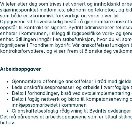
Vi leter etter deg som trives i et variert og innholdsrikt arbe
skjæringspunktet mellom jus, økonomi og teknologi, og bidra 
som både er økonomisk forsvarlige og varer over tid.
Oppgavene vil hovedsakelig bestå i å gjennomføre anskaff
oppstår til kontrakt er signert. Bydrift administrerer felles
enheter i kommunen, i tillegg til fagspesifikke vare- og tj
enhet. Stillingen inngår i en stabsfunksjon, hvor du vil sam
fagmiljøene i Trondheim bydrift. Vår anskaffelsesfunksjon 
kontraktsforvaltere, og vi ser frem til å ønske deg velkomm
Arbeidsoppgaver
Gjennomføre offentlige anskaffelser i tråd med gjeld
Lede anskaffelsesprosesser og arbeide i tverrfaglige
Delta i forhandlinger, bistå ved avtaleimplementering
Delta i faglig nettverk og bidra til kompetanseheving o
innkjøpssamarbeidet i kommunen
Gi anskaffelsesfaglig rådgivning til Bydrifts avdelinger
Det må påregnes at arbeidsoppgavene som er tillagt stillinge
behov.