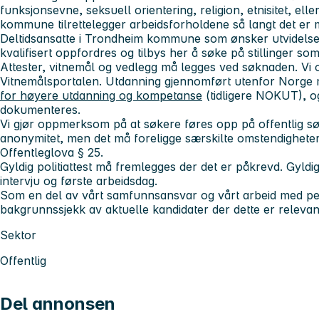
funksjonsevne, seksuell orientering, religion, etnisitet, ell
kommune tilrettelegger arbeidsforholdene så langt det er m
Deltidsansatte i Trondheim kommune som ønsker utvidelse a
kvalifisert oppfordres og tilbys her å søke på stillinger som
Attester, vitnemål og vedlegg må legges ved søknaden. Vi o
Vitnemålsportalen. Utdanning gjennomført utenfor Norge
for høyere utdanning og kompetanse
(tidligere NOKUT), 
dokumenteres.
Vi gjør oppmerksom på at søkere føres opp på offentlig sø
anonymitet, men det må foreligge særskilte omstendigheter f
Offentleglova § 25.
Gyldig politiattest må fremlegges der det er påkrevd. Gyldi
intervju og første arbeidsdag.
Som en del av vårt samfunnsansvar og vårt arbeid med pers
bakgrunnssjekk av aktuelle kandidater der dette er relevan
Sektor
Offentlig
Del annonsen