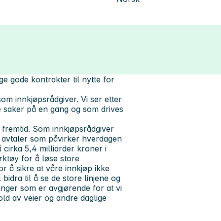
ge gode kontrakter til nytte for
g som
innkjøpsrådgiver
. Vi ser etter
e saker på en gang
og som drives
s fremtid. Som innkjøpsrådgiver
 avtaler som påvirker hverdagen
cirka 5,4 milliarder kroner i
rktøy for å løse store
r å sikre at våre innkjøp ikke
bidra til å
se de store linjene
og
inger
som er avgjørende for at vi
old av veier og andre daglige