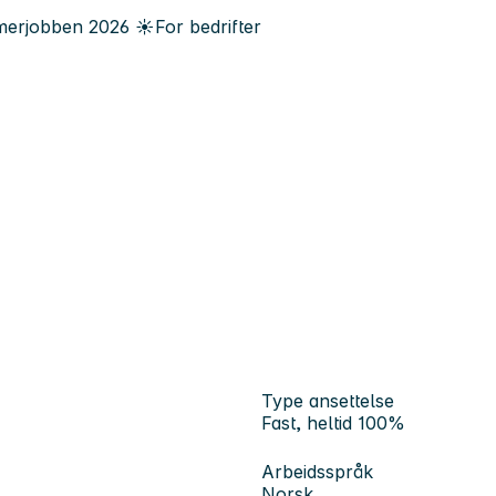
erjobben
2026
☀️
For bedrifter
Type ansettelse
Fast, heltid 100%
Arbeidsspråk
Norsk