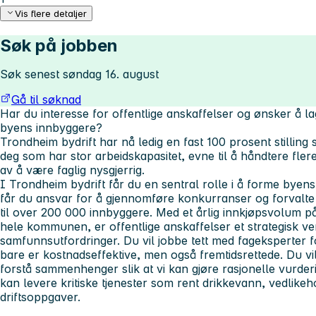
Vis flere detaljer
Søk på jobben
Søk senest søndag 16. august
Gå til søknad
Har du interesse for
offentlige anskaffelser
og ønsker å la
byens innbyggere?
Trondheim bydrift
har nå ledig en fast 100 prosent stillin
deg som har stor arbeidskapasitet, evne til å håndtere
fler
av å være
faglig nysgjerrig
.
I Trondheim bydrift får du en sentral rolle i å forme byen
får du ansvar for å gjennomføre konkurranser og forvalte
til over 200 000 innbyggere. Med et årlig innkjøpsvolum på 
hele kommunen, er offentlige anskaffelser et strategisk ve
samfunnsutfordringer. Du vil jobbe tett med fageksperter fo
bare er kostnadseffektive, men også fremtidsrettede. Du vil 
forstå sammenhenger
slik at vi kan gjøre
rasjonelle vurder
kan levere kritiske tjenester som rent drikkevann, vedlikeh
driftsoppgaver.