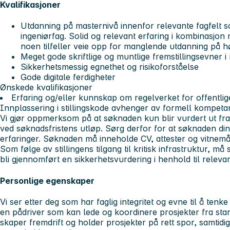
Kvalifikasjoner
Utdanning på masternivå innenfor relevante fagfelt s
ingeniørfag. Solid og relevant erfaring i kombinasjon
noen tilfeller veie opp for manglende utdanning på h
Meget gode skriftlige og muntlige fremstillingsevner 
Sikkerhetsmessig egnethet og risikoforståelse
Gode digitale ferdigheter
Ønskede kvalifikasjoner
Erfaring og/eller kunnskap om regelverket for offentlig
Innplassering i stillingskode avhenger av formell kompeta
Vi gjør oppmerksom på at søknaden kun blir vurdert ut fr
ved søknadsfristens utløp. Sørg derfor for at søknaden din 
erfaringer. Søknaden må inneholde CV, attester og vitnemå
Som følge av stillingens tilgang til kritisk infrastruktur, må
bli gjennomført en sikkerhetsvurdering i henhold til relevan
Personlige egenskaper
Vi ser etter deg som har faglig integritet og evne til å tenke
en pådriver som kan lede og koordinere prosjekter fra start
skaper fremdrift og holder prosjekter på rett spor, samtid