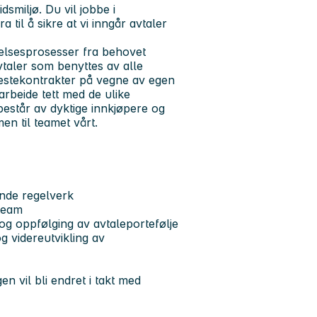
idsmiljø. Du vil jobbe i
til å sikre at vi inngår avtaler
elsesprosesser fra behovet
avtaler som benyttes av alle
enestekontrakter på vegne av egen
arbeide tett med de ulike
består av dyktige innkjøpere og
en til teamet vårt.
ende regelverk
 team
 og oppfølging av avtaleportefølje
g videreutvikling av
n vil bli endret i takt med