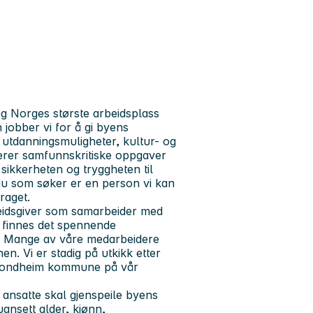
 Norges største arbeidsplass
obber vi for å gi byens
 utdanningsmuligheter, kultur- og
terer samfunnskritiske oppgaver
 sikkerheten og tryggheten til
 du som søker er en person vi kan
draget.
eidsgiver som samarbeider med
s finnes det spennende
lt. Mange av våre medarbeidere
nen. Vi er stadig på utkikk etter
Trondheim kommune på vår
ansatte skal gjenspeile byens
uansett alder, kjønn,