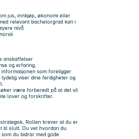
om jus, innkjøp, økonomi eller
 med relevant bachelorgrad kan i
øyere nivå
i norsk
e anskaffelser
nse og erfaring.
a informasjonen som foreligger
tydelig viser dine ferdigheter og
l.
 søker være forberedt på at det vil
te lover og forskrifter.
 strategisk. Rollen krever at du er
 til slutt. Du vet hvordan du
ig som du bidrar med gode