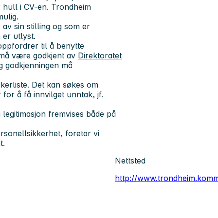
er hull i CV-en. Trondheim
ulig.
v sin stilling og som er
 er utlyst.
ppfordrer til å benytte
 må være godkjent av
Direktoratet
og godkjenningen må
kerliste. Det kan søkes om
or å få innvilget unntak, jf.
g legitimasjon fremvises både på
onellsikkerhet, foretar vi
t.
Nettsted
http://www.trondheim.kom