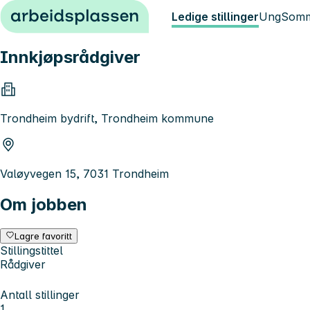
Hopp til innhold
Ledige stillinger
Ung
Somm
Innkjøpsrådgiver
Trondheim bydrift, Trondheim kommune
Valøyvegen 15, 7031 Trondheim
Om jobben
Lagre favoritt
Stillingstittel
Rådgiver
Antall stillinger
1