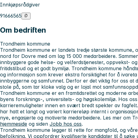
Innkjøpsrådgiver
91666565
Om bedriften
Trondheim kommune
Trondheim kommune er landets tredje største kommune, og
nord for Dovre med om lag 15 000 medarbeidere. Sammen j
innbyggere gode helse- og velferdstjenester, oppvekst- og
fritidstilbud og et godt bymiljø. Trondheim kommune hånd
og informasjon som krever ekstra forsiktighet for å ivareta
innbyggerne og samfunnet. Derfor er det viktig for oss at
stole på, som tar kloke valg og er lojal mot samfunnsopp
Trondheim kommune er en framtidsrettet og moderne arb
byens forsknings-, universitets- og høgskolemiljø. Hos os
karrieremuligheter innen en svært bredt spekter av fagfe
har hatt et langt og variert karriereløp internt i organisasjo
nye, engasjerte og motiverte medarbeidere. Les mer om 
hjemmeside
og siden
Jobb hos oss
.
Trondheim kommune legger til rette for mangfold, og våre 
befolkning. Vi oppfordrer kvalifiserte kandidater til å søke 