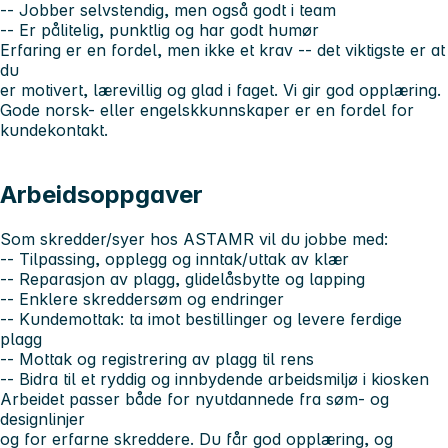
-- Jobber selvstendig, men også godt i team
-- Er pålitelig, punktlig og har godt humør
Erfaring er en fordel, men ikke et krav -- det viktigste er at
du
er motivert, lærevillig og glad i faget. Vi gir god opplæring.
Gode norsk- eller engelskkunnskaper er en fordel for
kundekontakt.
Arbeidsoppgaver
Som skredder/syer hos ASTAMR vil du jobbe med:
-- Tilpassing, opplegg og inntak/uttak av klær
-- Reparasjon av plagg, glidelåsbytte og lapping
-- Enklere skreddersøm og endringer
-- Kundemottak: ta imot bestillinger og levere ferdige
plagg
-- Mottak og registrering av plagg til rens
-- Bidra til et ryddig og innbydende arbeidsmiljø i kiosken
Arbeidet passer både for nyutdannede fra søm- og
designlinjer
og for erfarne skreddere. Du får god opplæring, og