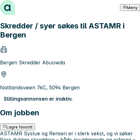
Hopp til innhold
Meny
Skredder / syer søkes til ASTAMR i
Bergen
Bergen Skredder Abuowda
Nattlandsveien 76C, 5094 Bergen
Stillingsannonsen er inaktiv.
Om jobben
Lagre favoritt
ASTAMR Systue og Renseri er i sterk vekst, og vi søker
flere dyktige skreddere – både nyutdannede og erfarne –