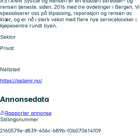
ASTAMR Systue og Renseri er en etablert skredder- og
renseri tjeneste. siden. 2016 med tre avdelinger i Bergen. Vi
spesialiserer oss på tilpassing, reparasjon og renseri av
klær, og er nå i sterk vekst med flere nye servicekiosker i
kjøpesentre rundt byen.
Sektor
Privat
Nettsted
https://astamr.no/
Annonsedata
Rapporter annonse
Stillingsnummer
2160579e-d839-456c-b89b-f0b070614f09