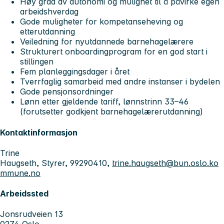
Høy grad av autonomi og mulighet til å påvirke egen
arbeidshverdag
Gode muligheter for kompetanseheving og
etterutdanning
Veiledning for nyutdannede barnehagelærere
Strukturert onboardingprogram for en god start i
stillingen
Fem planleggingsdager i året
Tverrfaglig samarbeid med andre instanser i bydelen
Gode pensjonsordninger
Lønn etter gjeldende tariff, lønnstrinn 33–46
(forutsetter godkjent barnehagelærerutdanning)
Kontaktinformasjon
Trine
Haugseth, Styrer, 99290410,
trine.haugseth@bun.oslo.ko
mmune.no
Arbeidssted
Jonsrudveien 13