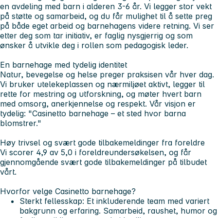
en avdeling med barn i alderen 3-6 år. Vi legger stor vekt
på støtte og samarbeid, og du får mulighet til å sette preg
på både eget arbeid og barnehagens videre retning. Vi ser
etter deg som tar initiativ, er faglig nysgjerrig og som
ønsker å utvikle deg i rollen som pedagogisk leder.
En barnehage med tydelig identitet
Natur, bevegelse og helse preger praksisen vår hver dag.
Vi bruker utelekeplassen og nærmiljøet aktivt, legger til
rette for mestring og utforskning, og møter hvert barn
med omsorg, anerkjennelse og respekt. Vår visjon er
tydelig: "Casinetto barnehage – et sted hvor barna
blomstrer."
Høy trivsel og svært gode tilbakemeldinger fra foreldre
Vi scorer 4,9 av 5,0 i foreldreundersøkelsen, og får
gjennomgående svært gode tilbakemeldinger på tilbudet
vårt.
Hvorfor velge Casinetto barnehage?
Sterkt fellesskap: Et inkluderende team med variert
bakgrunn og erfaring. Samarbeid, raushet, humor og