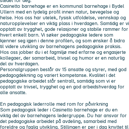
stedet for deg.
Casinetto barnehage er en kommunal barnehage i Bydel
Ullern med en tydelig profil innen natur, bevegelse og
helse. Hos oss har utelek, fysisk utfoldelse, vennskap og
naturopplevelser en viktig plass i hverdagen. Samtidig er vi
opptatt av trygghet, gode relasjoner og stabile rammer for
hvert enkelt barn. Vi søker pedagogiske ledere som
kjenner seg igjen i denne profilen, og som ønsker å bidra
til videre utvikling av barnehagens pedagogiske praksis.
Hos oss jobber du i et fagmiljø med erfarne og engasjerte
kollegaer, der samarbeid, trivsel og humor er en naturlig
del av hverdagen.
Personalgruppen består av 15 ansatte og styrer, med god
pedagogdekning og variert kompetanse. Kvalitet i det
pedagogiske arbeidet står sentralt, samtidig som vi er
opptatt av trivsel, trygghet og en god arbeidshverdag for
alle ansatte.
En pedagogisk lederrolle med rom for påvirkning
Som pedagogisk leder i Casinetto barnehage er du en
viktig del av barnehagens ledergruppe. Du har ansvar for
det pedagogiske arbeidet på avdeling, samarbeid med
foreldre og faglig utvikling. Stillingen er per i dag knyttet til