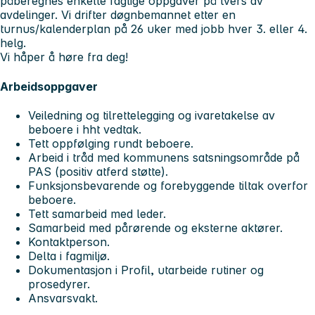
påberegnes enkelte faglige oppgaver på tvers av
avdelinger. Vi drifter døgnbemannet etter en
turnus/kalenderplan på 26 uker med jobb hver 3. eller 4.
helg.
Vi håper å høre fra deg!
Arbeidsoppgaver
Veiledning og tilrettelegging og ivaretakelse av
beboere i hht vedtak.
Tett oppfølging rundt beboere.
Arbeid i tråd med kommunens satsningsområde på
PAS (positiv atferd støtte).
Funksjonsbevarende og forebyggende tiltak overfor
beboere.
Tett samarbeid med leder.
Samarbeid med pårørende og eksterne aktører.
Kontaktperson.
Delta i fagmiljø.
Dokumentasjon i Profil, utarbeide rutiner og
prosedyrer.
Ansvarsvakt.