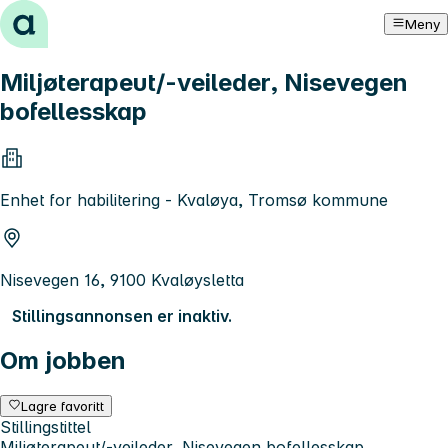
Hopp til innhold
Meny
Miljøterapeut/-veileder, Nisevegen
bofellesskap
Enhet for habilitering - Kvaløya, Tromsø kommune
Nisevegen 16, 9100 Kvaløysletta
Stillingsannonsen er inaktiv.
Om jobben
Lagre favoritt
Stillingstittel
Miljøterapeut/-veileder, Nisevegen bofellesskap