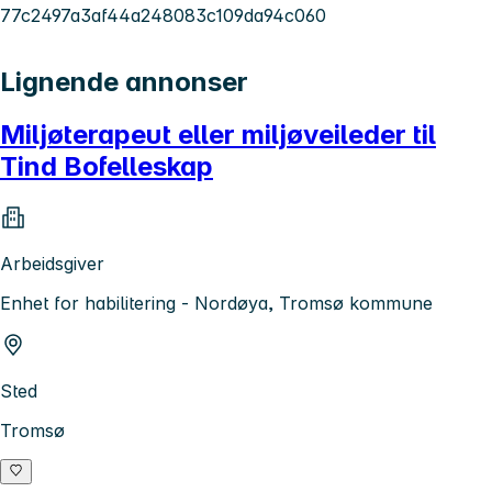
77c2497a3af44a248083c109da94c060
Lignende annonser
Miljøterapeut eller miljøveileder til
Tind Bofelleskap
Arbeidsgiver
Enhet for habilitering - Nordøya, Tromsø kommune
Sted
Tromsø