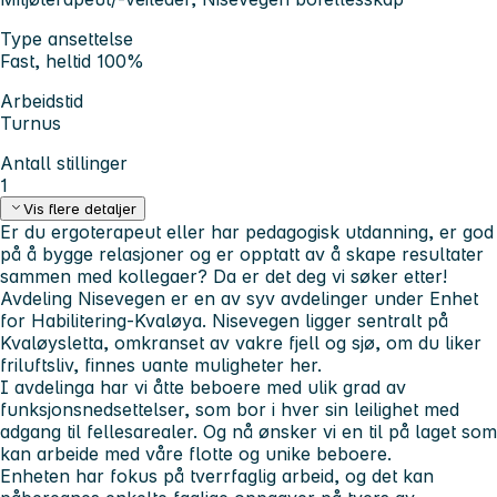
Type ansettelse
Fast, heltid 100%
Arbeidstid
Turnus
Antall stillinger
1
Vis flere detaljer
Er du ergoterapeut eller har pedagogisk utdanning, er god
på å bygge relasjoner og er opptatt av å skape resultater
sammen med kollegaer? Da er det deg vi søker etter!
Avdeling Nisevegen er en av syv avdelinger under Enhet
for Habilitering-Kvaløya. Nisevegen ligger sentralt på
Kvaløysletta, omkranset av vakre fjell og sjø, om du liker
friluftsliv, finnes uante muligheter her.
I avdelinga har vi åtte beboere med ulik grad av
funksjonsnedsettelser, som bor i hver sin leilighet med
adgang til fellesarealer.
Og nå ønsker vi en til på laget som
kan arbeide med våre flotte og unike beboere.
Enheten har fokus på tverrfaglig arbeid, og det kan