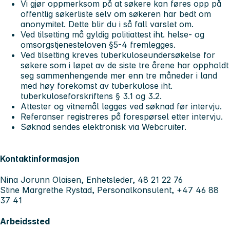
Vi gjør oppmerksom på at søkere kan føres opp på
offentlig søkerliste selv om søkeren har bedt om
anonymitet. Dette blir du i så fall varslet om.
Ved tilsetting må gyldig politiattest iht. helse- og
omsorgstjenesteloven §5-4 fremlegges.
Ved tilsetting kreves tuberkuloseundersøkelse for
søkere som i løpet av de siste tre årene har oppholdt
seg sammenhengende mer enn tre måneder i land
med høy forekomst av tuberkulose iht.
tuberkuloseforskriftens § 3.1 og 3.2.
Attester og vitnemål legges ved søknad før intervju.
Referanser registreres på forespørsel etter intervju.
Søknad sendes elektronisk via Webcruiter.
Kontaktinformasjon
Nina Jorunn Olaisen, Enhetsleder, 48 21 22 76
Stine Margrethe Rystad, Personalkonsulent, +47 46 88
37 41
Arbeidssted