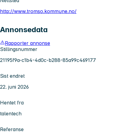
Nettsted
http://www.tromso.kommune.no/
Annonsedata
Rapporter annonse
Stillingsnummer
21195f9a-c1b4-4d0c-b288-85a99c469177
Sist endret
22. juni 2026
Hentet fra
talentech
Referanse