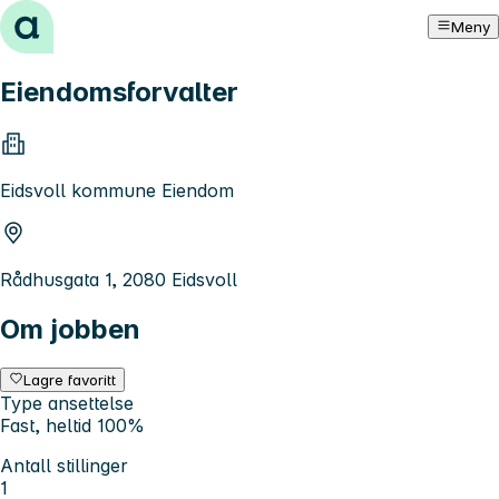
Hopp til innhold
Meny
Eiendomsforvalter
Eidsvoll kommune Eiendom
Rådhusgata 1, 2080 Eidsvoll
Om jobben
Lagre favoritt
Type ansettelse
Fast, heltid 100%
Antall stillinger
1