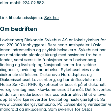
eller mobil: 924 09 582.
Link til søknadsskjema:
Søk her
Om bedriften
Lovisenberg Diakonale Sykehus AS er lokalsykehus for
ca. 220.000 innbyggere i flere sentrumsbydeler i Oslo
innen indremedisin og psykisk helsevern. Sykehuset har
en omfattende planlagt kirurgi med pasienter fra hele
landet, samt særskilte funksjoner som Lovisenberg
lindring og livshjelp og Nasjonalt senter for sjeldne
diagnoser, avdeling munnhelse. Sykehuset eies av de
diakonale stiftelsene Diakonova Haraldsplass og
Diakonissehuset Lovisenberg, og har driftsavtale med
Helse Sør-Øst RHF. Sykehuset er basert på et diakonalt
verdigrunnlag med ikke-kommersielt formål. Det forventes
at du som medarbeider hos oss bidrar aktivt til at vi lever
opp til våre kjerneverdier kvalitet og nestekjærlighet. Se
www.Lovisenbergsykehus.no. På Lovisenberg verdsetter vi
mangfold og inkludering. Som sykehus for Oslos