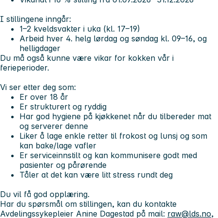
I stillingene inngår:
1–2 kveldsvakter i uka (kl. 17–19)
Arbeid hver 4. helg lørdag og søndag kl. 09–16, og
helligdager
Du må også kunne være vikar for kokken vår i
ferieperioder.
Vi ser etter deg som:
Er over 18 år
Er strukturert og ryddig
Har god hygiene på kjøkkenet når du tilbereder mat
og serverer denne
Liker å lage enkle retter til frokost og lunsj og som
kan bake/lage vafler
Er serviceinnstilt og kan kommunisere godt med
pasienter og pårørende
Tåler at det kan være litt stress rundt deg
Du vil få god opplæring.
Har du spørsmål om stillingen, kan du kontakte
Avdelingssykepleier Anine Dagestad på mail:
raw@lds.no
,