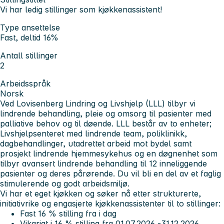
Vi har ledig stillinger som kjøkkenassistent!
Type ansettelse
Fast, deltid 16%
Antall stillinger
2
Arbeidsspråk
Norsk
Ved Lovisenberg Lindring og Livshjelp (LLL) tilbyr vi
lindrende behandling, pleie og omsorg til pasienter med
palliative behov og til døende. LLL består av to enheter;
Livshjelpsenteret med lindrende team, poliklinikk,
dagbehandlinger, utadrettet arbeid mot bydel samt
prosjekt lindrende hjemmesykehus og en døgnenhet som
tilbyr avansert lindrende behandling til 12 inneliggende
pasienter og deres pårørende. Du vil bli en del av et faglig
stimulerende og godt arbeidsmiljø.
Vi har et eget kjøkken og søker nå etter strukturerte,
initiativrike og engasjerte kjøkkenassistenter til to stillinger:
Fast 16 % stilling fra i dag
Vikariat i 16 % stilling fra 01.07.2026 -31.12.2026