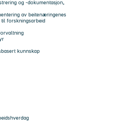
strering og -dokumentasjon,
mentering av beitenæringenes
til forskningsarbeid
forvaltning
yr
sbasert kunnskap
beidshverdag