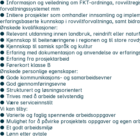
● Informasjon og veiledning om FKT-ordninga, rovviltregi
forvaltningssystemet mm
● Initiere prosjekter som omhandler innsamling og imple
erfaringsbaserte kunnskap i rovviltforvaltninga, samt bidra 
Ønskede kvalifikasjoner:
● Relevant utdanning innen landbruk, reindrift eller natur
● Kjennskap til beitenæringene i regionen og til store rovd
● Kjennskap til samisk språk og kultur
● Erfaring med dokumentasjon og anvendelse av erfaring
● Erfaring fra prosjektarbeid
● Førerkort klasse B
Ønskede personlige egenskaper:
● Gode kommunikasjons- og samarbeidsevner
● God gjennomføringsevne
● Strukturert og løsningsorientert
● Trives med å arbeide selvstendig
● Være serviceinnstilt
Vi kan tilby:
● Varierte og faglig spennende arbeidsoppgaver
● Mulighet for å påvirke prosjektets oppgaver og egen ar
● Et godt arbeidsmiljø
● Lønn etter avtale