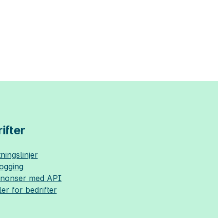
ifter
ningslinjer
logging
nnonser med API
ler for bedrifter