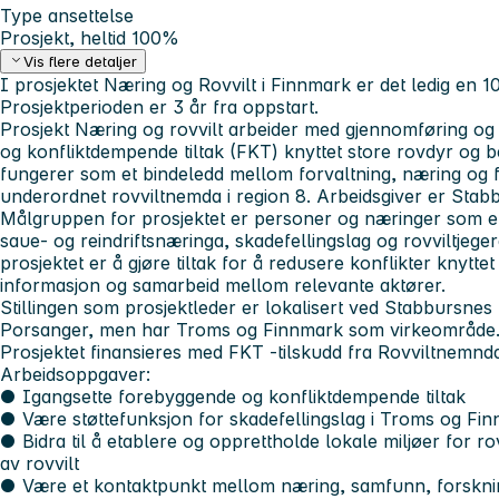
Type ansettelse
Prosjekt, heltid 100%
Vis flere detaljer
I prosjektet
Næring og Rovvilt i Finnmark
er det ledig en 1
Prosjektperioden er 3 år fra oppstart.
Prosjekt Næring og rovvilt arbeider med gjennomføring og
og konfliktdempende tiltak (FKT) knyttet store rovdyr og b
fungerer som et bindeledd mellom forvaltning, næring og fo
underordnet rovviltnemda i region 8. Arbeidsgiver er St
Målgruppen for prosjektet er personer og næringer som er 
saue- og reindriftsnæringa, skadefellingslag og rovviltjeg
prosjektet er å gjøre tiltak for å redusere konflikter knyttet 
informasjon og samarbeid mellom relevante aktører.
Stillingen som prosjektleder er lokalisert ved Stabbursn
Porsanger, men har Troms og Finnmark som virkeområde. S
Prosjektet finansieres med FKT -tilskudd fra Rovviltnemnda
Arbeidsoppgaver:
● Igangsette forebyggende og konfliktdempende tiltak
● Være støttefunksjon for skadefellingslag i Troms og Fi
● Bidra til å etablere og opprettholde lokale miljøer for r
av rovvilt
● Være et kontaktpunkt mellom næring, samfunn, forsknin