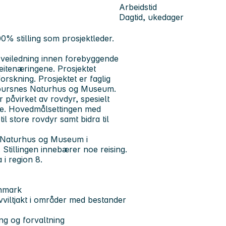
Arbeidstid
Dagtid, ukedager
00% stilling som prosjektleder.
 veiledning innen forebyggende
eitenæringene. Prosjektet
rskning. Prosjektet er faglig
abbursnes Naturhus og Museum.
påvirket av rovdyr, spesielt
ere. Hovedmålsettingen med
til store rovdyr samt bidra til
es Naturhus og Museum i
tillingen innebærer noe reising.
 i region 8.
nnmark
ovviltjakt i områder med bestander
g og forvaltning