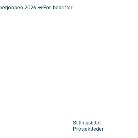
erjobben
2026
☀️
For bedrifter
Stillingstittel
Prosjektleder