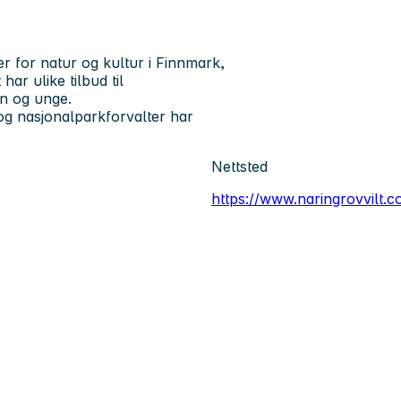
 for natur og kultur i Finnmark,
ar ulike tilbud til
rn og unge.
og nasjonalparkforvalter har
Nettsted
https://www.naringrovvilt.c