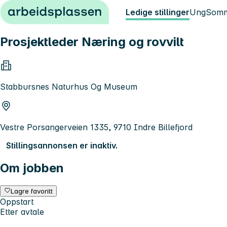
Hopp til innhold
Ledige stillinger
Ung
Somm
Prosjektleder Næring og rovvilt
Stabbursnes Naturhus Og Museum
Vestre Porsangerveien 1335, 9710 Indre Billefjord
Stillingsannonsen er inaktiv.
Om jobben
Lagre favoritt
Oppstart
Etter avtale