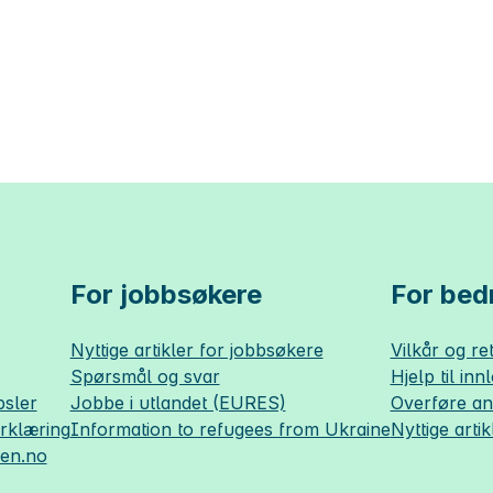
For jobbsøkere
For bedr
Nyttige artikler for jobbsøkere
Vilkår og ret
Spørsmål og svar
Hjelp til inn
sler
Jobbe i utlandet (EURES)
Overføre a
erklæring
Information to refugees from Ukraine
Nyttige artik
sen.no