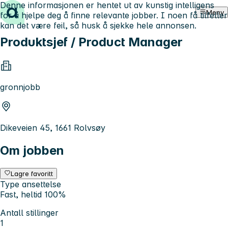
Denne informasjonen er hentet ut av kunstig intelligens
Hopp til innhold
Meny
for å hjelpe deg å finne relevante jobber. I noen få tilfeller
kan det være feil, så husk å sjekke hele annonsen.
Produktsjef / Product Manager
gronnjobb
Dikeveien 45, 1661 Rolvsøy
Om jobben
Lagre favoritt
Type ansettelse
Fast, heltid 100%
Antall stillinger
1