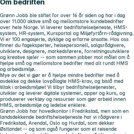
Om bedriften
Grønn Jobb
ble stiftet for over 16 år siden og har i dag
over 11.000 aktive små og mellomstore kundebedrifter
over hele Norge. Vi leverer bedriftshelsetjeneste, HMS-
system, HR-system, Kursportal og Miljøfyrtårn-rådgivning.
Vi er 100 engasjerte, dyktige og erfarne ansatte. Hos oss
finner du fageksperter, helsepersonell, salgsrådgivere,
utviklere, designere, markedsførere, forretningsutviklere
og kreative sjeler -- som sammen jobber mot målet om å
hjelpe små og mellomstore bedrifter med alt rundt HMS
og arbeidsmiljø.
Mye av det vi gjør er å hjelpe mindre bedrifter med å
avdekke og dekke lovpålagte HMS-krav, og bistå med
tiltak i arbeidsmiljøet Vi tilbyr bedriftshelsetjenester,
utvikler og leverer digitale systemer, apper og kurs, og
produserer verktøy og ressurser som gjør arbeid innen
HMS, arbeidsmiljø og ledelse enklere.
Grønn Jobb har hovedkontor i Fredrikstad, men som en
landsdekkende bedriftshelsetjeneste har vi rådgivere i
Fredrikstad, Arendal, Oslo og Hurdal, som dekker
Østlandet -- og som også fungerer som et reisende