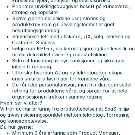
kundeintervjuer, analyser og innsiktsarbeid.
Prioritere utviklingsoppgaver basert på kundeverdi,
strategi og kapasitet.
Skrive gjennomarbeidede user stories og
produktkrav som gir utviklingsteamet et godt
beslutningsgrunnlag.
Samarbeide tett med utviklere, UX, salg, marked og
Customer Success.
Følge opp KPI-er, brukeradopsjon og kundeverdi, og
bruke data aktivt i videre produktutvikling.
Bidra til lansering av nye funksjoner og sikre god
intern forankring.
Utforske hvordan AI og ny teknologi kan skape
enda smartere løsninger for kundene våre.
Du får ikke personalansvar, men blir den som setter
retning for produktene våre, og sørger for at hele
organisasjonen trekker i samme retning.
Hvem ser vi etter?
Vi tror du har erfaring fra produktledelse i et SaaS-miljø
og trives i skjæringspunktet mellom teknologi, forretning
og kundeopplevelse.
Du har gjerne:
Minimum 3 års erfaring som Product Manager,