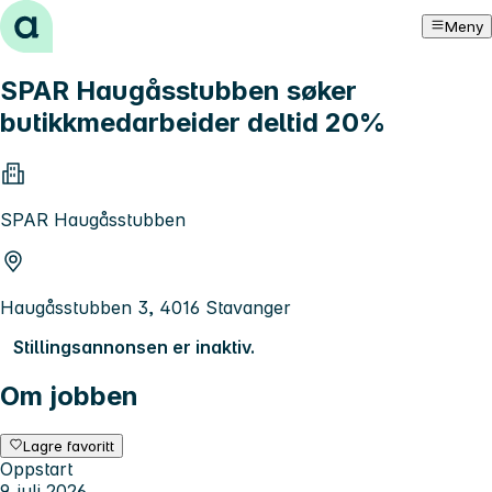
Hopp til innhold
Meny
SPAR Haugåsstubben søker
butikkmedarbeider deltid 20%
SPAR Haugåsstubben
Haugåsstubben 3, 4016 Stavanger
Stillingsannonsen er inaktiv.
Om jobben
Lagre favoritt
Oppstart
9. juli 2026