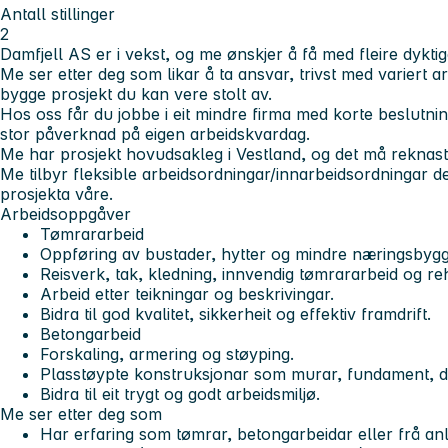
Antall stillinger
2
Damfjell AS er i vekst, og me ønskjer å få med fleire dyktig
Me ser etter deg som likar å ta ansvar, trivst med variert 
bygge prosjekt du kan vere stolt av.
Hos oss får du jobbe i eit mindre firma med korte beslutni
stor påverknad på eigen arbeidskvardag.
Me har prosjekt hovudsakleg i Vestland, og det må reknast
Me tilbyr fleksible arbeidsordningar/innarbeidsordningar d
prosjekta våre.
Arbeidsoppgåver
Tømrararbeid
Oppføring av bustader, hytter og mindre næringsbygg
Reisverk, tak, kledning, innvendig tømrararbeid og reh
Arbeid etter teikningar og beskrivingar.
Bidra til god kvalitet, sikkerheit og effektiv framdrift.
Betongarbeid
Forskaling, armering og støyping.
Plasstøypte konstruksjonar som murar, fundament, d
Bidra til eit trygt og godt arbeidsmiljø.
Me ser etter deg som
Har erfaring som tømrar, betongarbeidar eller frå an