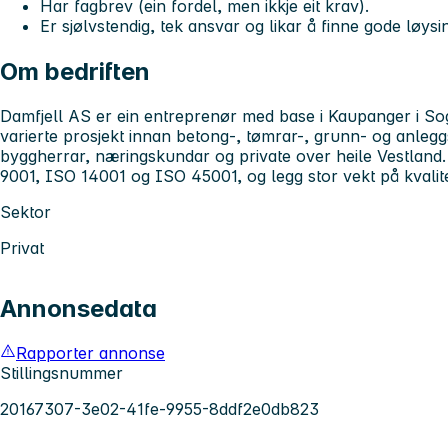
Har fagbrev (ein fordel, men ikkje eit krav).
Er sjølvstendig, tek ansvar og likar å finne gode løysi
Om bedriften
Damfjell AS er ein entreprenør med base i Kaupanger i 
varierte prosjekt innan betong-, tømrar-, grunn- og anlegg
byggherrar, næringskundar og private over heile Vestland. 
9001, ISO 14001 og ISO 45001, og legg stor vekt på kvali
Sektor
Privat
Annonsedata
Rapporter annonse
Stillingsnummer
20167307-3e02-41fe-9955-8ddf2e0db823