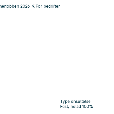
erjobben
2026
☀️
For bedrifter
Type ansettelse
Fast, heltid 100%