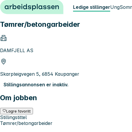
Hopp til innhold
Ledige stillinger
Ung
Somm
Tømrer/betongarbeider
DAMFJELL AS
Skarpteigvegen 5, 6854 Kaupanger
Stillingsannonsen er inaktiv.
Om jobben
Lagre favoritt
Stillingstittel
Tømrer/betongarbeider