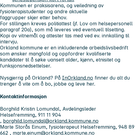
Kommunen er praksisarena, og veiledning av
fysioterapistudenter og andre aktuelle
faggrupper skjer etter behov.
For stillingen kreves politiattest (jf. Lov om helsepersonell
paragraf 20a), som må leveres ved eventuell tilsetting.
Kopi av vitnemål og attester tas med ved ev. innkalling til
intervju.
Orkland kommune er en inkluderende arbeidslivsbedrift
som ønsker mangfold og oppfordrer kvalifiserte
kandidater til å søke uansett alder, kjønn, etnisitet og
funksjonsnedsettelser.
Nysgjerrig på Orkland? På
InOrkland.no
finner du alt du
trenger å vite om å bo, jobbe og leve her.
Kontaktinformasjon
Borghild Kristin Lomundal, Avdelingsleder
Helsefremming, 911 11 904
,
borghild.lomundal@orkland.kommune.no
Marte Storås Einum, fysioterapeut Helsefremming, 948 89
662 ,
marte.einum@orkland.kommune.no