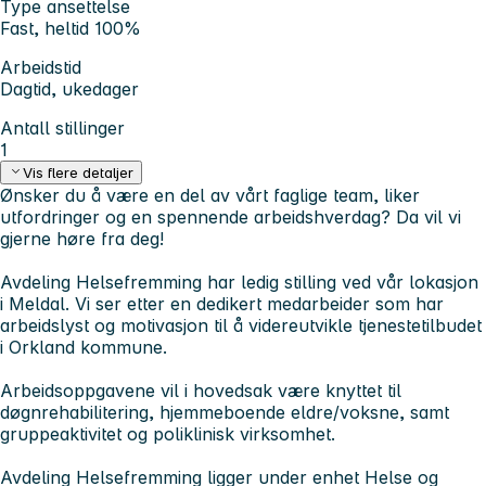
Type ansettelse
Fast, heltid 100%
Arbeidstid
Dagtid, ukedager
Antall stillinger
1
Vis flere detaljer
Ønsker du å være en del av vårt faglige team, liker
utfordringer og en spennende arbeidshverdag? Da vil vi
gjerne høre fra deg!
Avdeling Helsefremming har ledig stilling ved vår lokasjon
i Meldal. Vi ser etter en dedikert medarbeider som har
arbeidslyst og motivasjon til å videreutvikle tjenestetilbudet
i Orkland kommune.
Arbeidsoppgavene vil i hovedsak være knyttet til
døgnrehabilitering, hjemmeboende eldre/voksne, samt
gruppeaktivitet og poliklinisk virksomhet.
Avdeling Helsefremming ligger under enhet Helse og