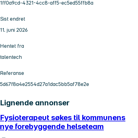
1ff0a9cd-4321-4cc8-aff5-ec5ed55ffb8a
Sist endret
11. juni 2026
Hentet fra
talentech
Referanse
5d67f8a4e2554d27a1dac5bb5af78e2e
Lignende annonser
Fysioterapeut søkes til kommunens
nye forebyggende helseteam