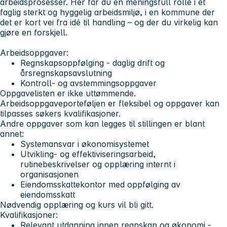
arbeidsprosesser. Her får du en meningsfull rolle i et
faglig sterkt og hyggelig arbeidsmiljø, i en kommune der
det er kort vei fra idé til handling – og der du virkelig kan
gjøre en forskjell.
Arbeidsoppgaver:
Regnskapsoppfølging - daglig drift og
årsregnskapsavslutning
Kontroll- og avstemmingsoppgaver
Oppgavelisten er ikke uttømmende.
Arbeidsoppgaveporteføljen er fleksibel og oppgaver kan
tilpasses søkers kvalifikasjoner.
Andre oppgaver som kan legges til stillingen er blant
annet:
Systemansvar i økonomisystemet
Utvikling- og effektiviseringsarbeid,
rutinebeskrivelser og opplæring internt i
organisasjonen
Eiendomsskattekontor med oppfølging av
eiendomsskatt
Nødvendig opplæring og kurs vil bli gitt.
Kvalifikasjoner:
Relevant utdanning innen regnskap og økonomi -