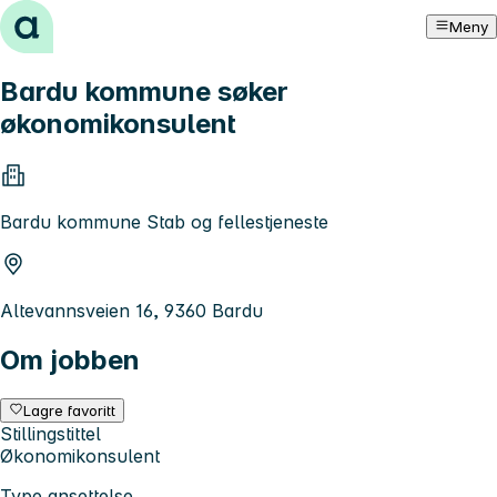
Hopp til innhold
Meny
Bardu kommune søker
økonomikonsulent
Bardu kommune Stab og fellestjeneste
Altevannsveien 16, 9360 Bardu
Om jobben
Lagre favoritt
Stillingstittel
Økonomikonsulent
Type ansettelse