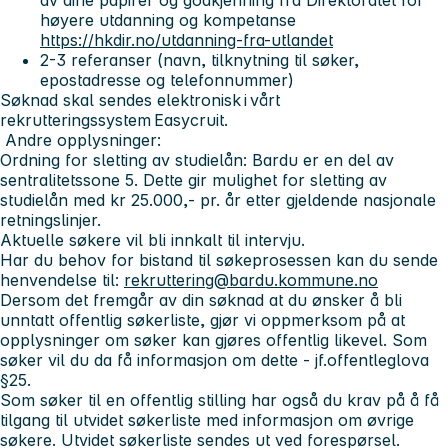
høyere utdanning og kompetanse
https://hkdir.no/utdanning-fra-utlandet
2-3 referanser (navn, tilknytning til søker,
epostadresse og telefonnummer)
Søknad skal sendes elektronisk i vårt
rekrutteringssystem Easycruit.
Andre opplysninger:
Ordning for sletting av studielån: Bardu er en del av
sentralitetssone 5. Dette gir mulighet for sletting av
studielån med kr 25.000,- pr. år etter gjeldende nasjonale
retningslinjer.
Aktuelle søkere vil bli innkalt til intervju.
Har du behov for bistand til søkeprosessen kan du sende
henvendelse til:
rekruttering@bardu.kommune.no
Dersom det fremgår av din søknad at du ønsker å bli
unntatt offentlig søkerliste, gjør vi oppmerksom på at
opplysninger om søker kan gjøres offentlig likevel. Som
søker vil du da få informasjon om dette - jf.offentleglova
§25.
Som søker til en offentlig stilling har også du krav på å få
tilgang til utvidet søkerliste med informasjon om øvrige
søkere. Utvidet søkerliste sendes ut ved forespørsel.