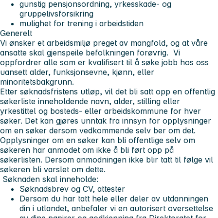
gunstig pensjonsordning, yrkesskade- og
gruppelivsforsikring
mulighet for trening i arbeidstiden
Generelt
Vi ønsker et arbeidsmiljø preget av mangfold, og at våre
ansatte skal gjenspeile befolkningen forøvrig. Vi
oppfordrer alle som er kvalifisert til å søke jobb hos oss
uansett alder, funksjonsevne, kjønn, eller
minoritetsbakgrunn.
Etter søknadsfristens utløp, vil det bli satt opp en offentlig
søkerliste inneholdende navn, alder, stilling eller
yrkestittel og bosteds- eller arbeidskommune for hver
søker. Det kan gjøres unntak fra innsyn for opplysninger
om en søker dersom vedkommende selv ber om det.
Opplysninger om en søker kan bli offentlige selv om
søkeren har anmodet om ikke å bli ført opp på
søkerlisten. Dersom anmodningen ikke blir tatt til følge vil
søkeren bli varslet om dette.
Søknaden skal inneholde:
Søknadsbrev og CV, attester
Dersom du har tatt hele eller deler av utdanningen
din i utlandet, anbefaler vi en autorisert oversettelse
av dine papirer og godkjenning fra Direktoratet for