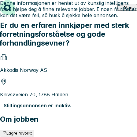
Denne informasjonen er hentet ut av kunstig intelligens
Hopp til innhold
Meny
for å hjelpe deg å finne relevante jobber. I noen få tilfeller
kan det være feil, så husk å sjekke hele annonsen.
Er du en erfaren innkjøper med sterk
forretningsforståelse og gode
forhandlingsevner?
Akkodis Norway AS
Knivsøveien 70, 1788 Halden
Stillingsannonsen er inaktiv.
Om jobben
Lagre favoritt