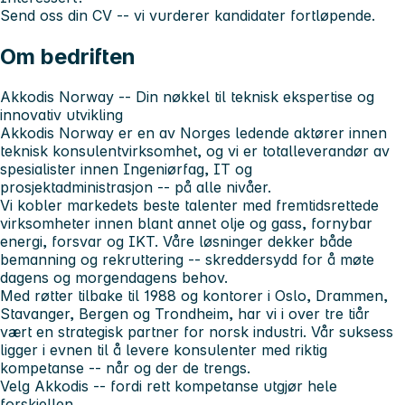
Send oss din CV -- vi vurderer kandidater fortløpende.
Om bedriften
Akkodis Norway -- Din nøkkel til teknisk ekspertise og
innovativ utvikling
Akkodis Norway er en av Norges ledende aktører innen
teknisk konsulentvirksomhet, og vi er totalleverandør av
spesialister innen Ingeniørfag, IT og
prosjektadministrasjon -- på alle nivåer.
Vi kobler markedets beste talenter med fremtidsrettede
virksomheter innen blant annet olje og gass, fornybar
energi, forsvar og IKT. Våre løsninger dekker både
bemanning og rekruttering -- skreddersydd for å møte
dagens og morgendagens behov.
Med røtter tilbake til 1988 og kontorer i Oslo, Drammen,
Stavanger, Bergen og Trondheim, har vi i over tre tiår
vært en strategisk partner for norsk industri. Vår suksess
ligger i evnen til å levere konsulenter med riktig
kompetanse -- når og der de trengs.
Velg Akkodis -- fordi rett kompetanse utgjør hele
forskjellen.