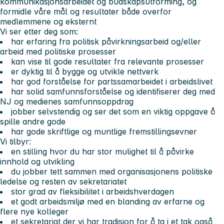
kommunikasjonsarbeidet og budskapsutforming, og
formidle våre mål og resultater både overfor
medlemmene og eksternt
Vi ser etter deg som:
har erfaring fra politisk påvirkningsarbeid og/eller
arbeid med politiske prosesser
kan vise til gode resultater fra relevante prosesser
er dyktig til å bygge og utvikle nettverk
har god forståelse for partssamarbeidet i arbeidslivet
har solid samfunnsforståelse og identifiserer deg med
NJ og medienes samfunnsoppdrag
jobber selvstendig og ser det som en viktig oppgave å
spille andre gode
har gode skriftlige og muntlige fremstillingsevner
Vi tilbyr:
en stilling hvor du har stor mulighet til å påvirke
innhold og utvikling
du jobber tett sammen med organisasjonens politiske
ledelse og resten av sekretariatet
stor grad av fleksibilitet i arbeidshverdagen
et godt arbeidsmiljø med en blanding av erfarne og
flere nye kolleger
et sekretariat der vi har tradisjon for å ta i et tak også