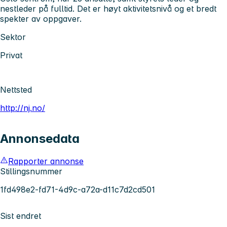
nestleder på fulltid. Det er høyt aktivitetsnivå og et bredt
spekter av oppgaver.
Sektor
Privat
Nettsted
http://nj.no/
Annonsedata
Rapporter annonse
Stillingsnummer
1fd498e2-fd71-4d9c-a72a-d11c7d2cd501
Sist endret