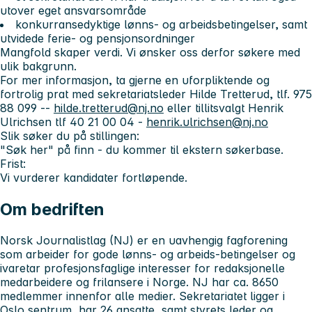
utover eget ansvarsområde
konkurransedyktige lønns- og arbeidsbetingelser, samt
utvidede ferie- og pensjonsordninger
Mangfold skaper verdi. Vi ønsker oss derfor søkere med
ulik bakgrunn.
For mer informasjon, ta gjerne en uforpliktende og
fortrolig prat med sekretariatsleder Hilde Tretterud, tlf. 975
88 099 --
hilde.tretterud@nj.no
eller tillitsvalgt Henrik
Ulrichsen tlf 40 21 00 04 -
henrik.ulrichsen@nj.no
Slik søker du på stillingen:
"Søk her" på finn - du kommer til ekstern søkerbase.
Frist:
Vi vurderer kandidater fortløpende.
Om bedriften
Norsk Journalistlag (NJ) er en uavhengig fagforening
som arbeider for gode lønns- og arbeids-betingelser og
ivaretar profesjonsfaglige interesser for redaksjonelle
medarbeidere og frilansere i Norge. NJ har ca. 8650
medlemmer innenfor alle medier. Sekretariatet ligger i
Oslo sentrum, har 26 ansatte, samt styrets leder og