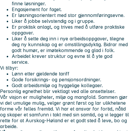
finne løsninger.
Engasjement for faget.
Er løsningsorientert med stor gjennomføringsevne.
Liker å jobbe selvstendig og i gruppe.
Er praktisk anlagt, og trives med å utføre praktiske
oppgaver.
Liker å sette deg inn i nye arbeidsoppgaver, tilegne
deg ny kunnskap og er omstillingsdyktig. Bidrar med
godt humør, er imøtekommende og glad i folk.
Arbeidet krever struktur og evne til å yte god
service.
Vi tilbyr:
Lønn etter gjeldende tariff
Gode forsikrings- og pensjonsordninger.
Godt arbeidsmiljø og hyggelige kollegaer.
Personlig egnethet blir vektlagt ved alle ansettelser.
Vår visjon er muligheter, miljø og mangfold.
Sammen gjør
vi det umulige mulig, velger grønt først og lar ulikhetene
forme vår felles fremtid. Vi har et ansvar for fortid, nåtid
og skaper et samfunn i takt med sin samtid, og vi legger til
rette for at Aurskog-Høland er et godt sted å leve, bo og
arbeide.