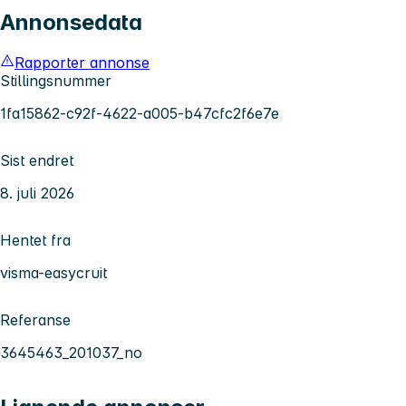
Annonsedata
Rapporter annonse
Stillingsnummer
1fa15862-c92f-4622-a005-b47cfc2f6e7e
Sist endret
8. juli 2026
Hentet fra
visma-easycruit
Referanse
3645463_201037_no