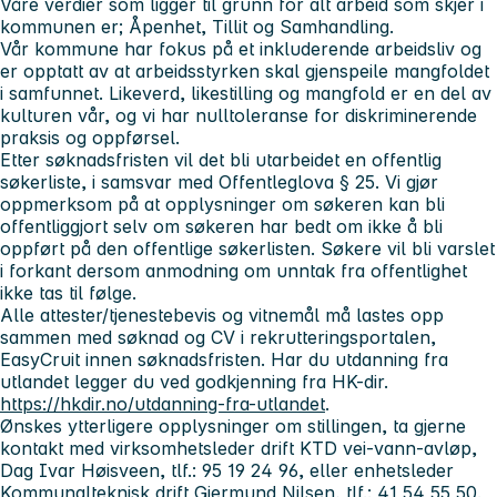
Våre verdier som ligger til grunn for alt arbeid som skjer i
kommunen er
; Åpenhet, Tillit og Samhandling.
Vår kommune har fokus på et inkluderende arbeidsliv og
er opptatt av at arbeidsstyrken skal gjenspeile mangfoldet
i samfunnet. Likeverd, likestilling og mangfold er en del av
kulturen vår, og vi har nulltoleranse for diskriminerende
praksis og oppførsel.
Etter søknadsfristen vil det bli utarbeidet en offentlig
søkerliste, i samsvar med Offentleglova § 25. Vi gjør
oppmerksom på at opplysninger om søkeren kan bli
offentliggjort selv om søkeren har bedt om ikke å bli
oppført på den offentlige søkerlisten. Søkere vil bli varslet
i forkant dersom anmodning om unntak fra offentlighet
ikke tas til følge.
Alle attester/tjenestebevis og vitnemål må lastes opp
sammen med søknad og CV i rekrutteringsportalen,
EasyCruit innen søknadsfristen. Har du utdanning fra
utlandet legger du ved godkjenning fra HK-dir.
https://hkdir.no/utdanning-fra-utlandet
.
Ønskes ytterligere opplysninger om stillingen, ta gjerne
kontakt med virksomhetsleder drift KTD vei-vann-avløp,
Dag Ivar Høisveen, tlf.: 95 19 24 96, eller enhetsleder
Kommunalteknisk drift Gjermund Nilsen, tlf.: 41 54 55 50.