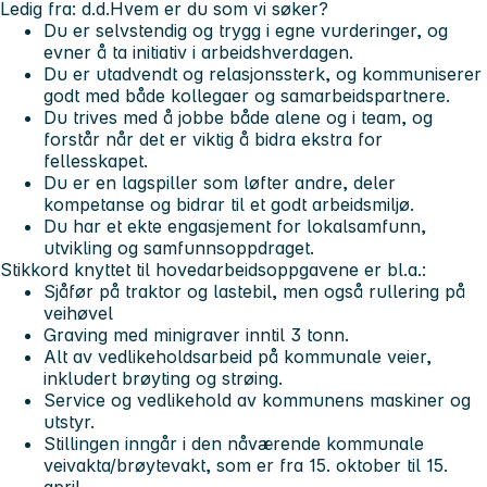
Ledig fra: d.d.
Hvem er du som vi søker?
Du er selvstendig og trygg i egne vurderinger, og
evner å ta initiativ i arbeidshverdagen.
Du er utadvendt og relasjonssterk, og kommuniserer
godt med både kollegaer og samarbeidspartnere.
Du trives med å jobbe både alene og i team, og
forstår når det er viktig å bidra ekstra for
fellesskapet.
Du er en lagspiller som løfter andre, deler
kompetanse og bidrar til et godt arbeidsmiljø.
Du har et ekte engasjement for lokalsamfunn,
utvikling og samfunnsoppdraget.
Stikkord knyttet til hovedarbeidsoppgavene er bl.a.:
Sjåfør på traktor og lastebil, men også rullering på
veihøvel
Graving med minigraver inntil 3 tonn.
Alt av vedlikeholdsarbeid på kommunale veier,
inkludert brøyting og strøing.
Service og vedlikehold av kommunens maskiner og
utstyr.
Stillingen inngår i den nåværende kommunale
veivakta/brøytevakt, som er fra 15. oktober til 15.
april.