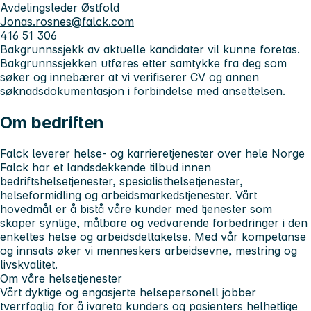
Avdelingsleder Østfold
Jonas.rosnes@falck.com
416 51 306
Bakgrunnssjekk av aktuelle kandidater vil kunne foretas.
Bakgrunnssjekken utføres etter samtykke fra deg som
søker og innebærer at vi verifiserer CV og annen
søknadsdokumentasjon i forbindelse med ansettelsen.
Om bedriften
Falck leverer helse- og karrieretjenester over hele Norge
Falck har et landsdekkende tilbud innen
bedriftshelsetjenester, spesialisthelsetjenester,
helseformidling og arbeidsmarkedstjenester. Vårt
hovedmål er å bistå våre kunder med tjenester som
skaper synlige, målbare og vedvarende forbedringer i den
enkeltes helse og arbeidsdeltakelse. Med vår kompetanse
og innsats øker vi menneskers arbeidsevne, mestring og
livskvalitet.
Om våre helsetjenester
Vårt dyktige og engasjerte helsepersonell jobber
tverrfaglig for å ivareta kunders og pasienters helhetlige