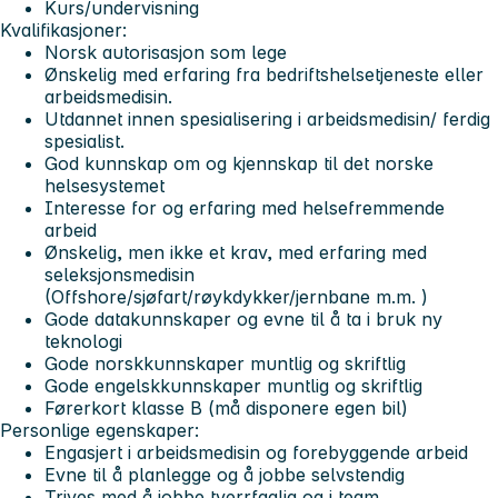
Kurs/undervisning
Kvalifikasjoner:
Norsk autorisasjon som lege
Ønskelig med erfaring fra bedriftshelsetjeneste eller
arbeidsmedisin.
Utdannet innen spesialisering i arbeidsmedisin/ ferdig
spesialist.
God kunnskap om og kjennskap til det norske
helsesystemet
Interesse for og erfaring med helsefremmende
arbeid
Ønskelig, men ikke et krav, med erfaring med
seleksjonsmedisin
(Offshore/sjøfart/røykdykker/jernbane m.m. )
Gode datakunnskaper og evne til å ta i bruk ny
teknologi
Gode norskkunnskaper muntlig og skriftlig
Gode engelskkunnskaper muntlig og skriftlig
Førerkort klasse B (må disponere egen bil)
Personlige egenskaper:
Engasjert i arbeidsmedisin og forebyggende arbeid
Evne til å planlegge og å jobbe selvstendig
Trives med å jobbe tverrfaglig og i team