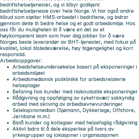
bedriftshelsetjenester, og vi tilbyr godkjent
bedriftshelsetjeneste over hele Norge. Vi har også andre
tilbud som støtter HMS-arbeidet i bedriftene, og bidrar
gjennom dette til bedre helse og et godt arbeidsmiljø. Hos
oss får du muligheten til å være en del av et
høykompetent team som hver dag jobber for å være
Norges beste leverandør av BHT-tjenester, med fokus på
kvalitet, lokal tilstedeværelse, høy tilgjengelighet og kort
responstid.
Arbeidsoppgaver:
Arbeidshelseundersøkelse basert på eksponeringer i
arbeidsmiljøet
Arbeidsmedisinsk poliklinikk for arbeidsrelaterte
helseplager
Befaring hos kunder med risikoutsatte eksponeringer
Rådgivning og oppfølging av sykefravær/ sakkyndig
arbeid med skriving av arbeidsevnevurderinger
Seleksjonsmedisin (Sjømann, Dykkerlege, Offshore,
Jernbane m.m.)
Bistå kunder og kollegaer med helsefaglig rådgivning
Aktivt bidra til å dele ekspertise på tvers av
yrkesgrupper og lokasjoner i organisasjonen