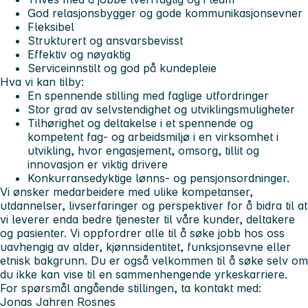
God relasjonsbygger og gode kommunikasjonsevner
Fleksibel
Strukturert og ansvarsbevisst
Effektiv og nøyaktig
Serviceinnstilt og god på kundepleie
Hva vi kan tilby:
En spennende stilling med faglige utfordringer
Stor grad av selvstendighet og utviklingsmuligheter
Tilhørighet og deltakelse i et spennende og
kompetent fag- og arbeidsmiljø i en virksomhet i
utvikling, hvor engasjement, omsorg, tillit og
innovasjon er viktig drivere
Konkurransedyktige lønns- og pensjonsordninger.
Vi ønsker medarbeidere med ulike kompetanser,
utdannelser, livserfaringer og perspektiver for å bidra til at
vi leverer enda bedre tjenester til våre kunder, deltakere
og pasienter. Vi oppfordrer alle til å søke jobb hos oss
uavhengig av alder, kjønnsidentitet, funksjonsevne eller
etnisk bakgrunn. Du er også velkommen til å søke selv om
du ikke kan vise til en sammenhengende yrkeskarriere.
For spørsmål angående stillingen, ta kontakt med:
Jonas Jahren Rosnes