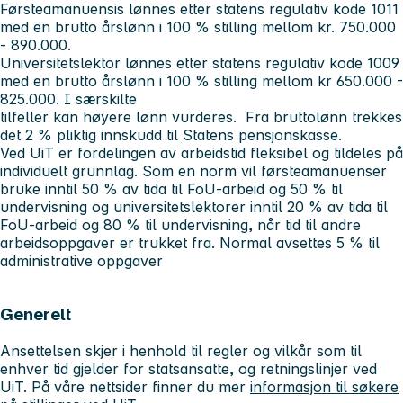
Førsteamanuensis lønnes etter statens regulativ kode 1011
med en brutto årslønn i 100 % stilling mellom kr. 750.000
- 890.000.
Universitetslektor lønnes etter statens regulativ kode 1009
med en brutto årslønn i 100 % stilling mellom kr 650.000 -
825.000. I særskilte
tilfeller kan høyere lønn vurderes. Fra bruttolønn trekkes
det 2 % pliktig innskudd til Statens pensjonskasse.
Ved UiT er fordelingen av arbeidstid fleksibel og tildeles på
individuelt grunnlag. Som en norm vil førsteamanuenser
bruke inntil 50 % av tida til FoU-arbeid og 50 % til
undervisning og universitetslektorer inntil 20 % av tida til
FoU-arbeid og 80 % til undervisning, når tid til andre
arbeidsoppgaver er trukket fra. Normal avsettes 5 % til
administrative oppgaver
Generelt
Ansettelsen skjer i henhold til regler og vilkår som til
enhver tid gjelder for statsansatte, og retningslinjer ved
UiT. På våre nettsider finner du mer
informasjon til søkere