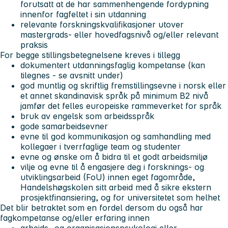
forutsatt at de har sammenhengende fordypning
innenfor fagfeltet i sin utdanning
relevante forskningskvalifikasjoner utover
mastergrads- eller hovedfagsnivå og/eller relevant
praksis
For begge stillingsbetegnelsene kreves i tillegg
dokumentert utdanningsfaglig kompetanse (kan
tilegnes - se avsnitt under)
god muntlig og skriftlig fremstillingsevne i norsk eller
et annet skandinavisk språk på minimum B2 nivå
jamfør det felles europeiske rammeverket for språk
bruk av engelsk som arbeidsspråk
gode samarbeidsevner
evne til god kommunikasjon og samhandling med
kollegaer i tverrfaglige team og studenter
evne og ønske om å bidra til et godt arbeidsmiljø
vilje og evne til å engasjere deg i forsknings- og
utviklingsarbeid (FoU) innen eget fagområde,
Handelshøgskolen sitt arbeid med å sikre ekstern
prosjektfinansiering, og for universitetet som helhet
Det blir betraktet som en fordel dersom du også har
fagkompetanse og/eller erfaring innen