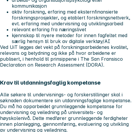
arbeids- og organisasjonspsykologi eller
kommunikasjon
aktiv forskning, erfaring med eksternfinansierte
forskningsprosjekter, og etablert forskningsnettverk,
evt. erfaring med undervisning og utviklingsarbeid
relevant erfaring fra næringslivet
kjennskap til nyere metoder for innen fagfeltet med
særlig hensyn til bruk av digitale verktøy/AI
Ved UiT legges det vekt på forskningsarbeidenes kvalitet,
relevans og betydning og ikke på hvor arbeidene er
publisert, i henhold til prinsippene i The San Fransisco
Declaration on Research Assessment (DORA).
Krav til utdanningsfaglig kompetanse
Alle søkere til undervisnings- og forskerstillinger skal i
søknaden dokumentere sin utdanningsfaglige kompetanse.
Du må ha opparbeidet grunnleggende kompetanse for
undervisning og veiledning på universitets- og
høyskolenivå. Dette medfører grunnleggende ferdigheter
innen planlegging, gjennomføring, evaluering og utvikling
av undervisning og veiledning.