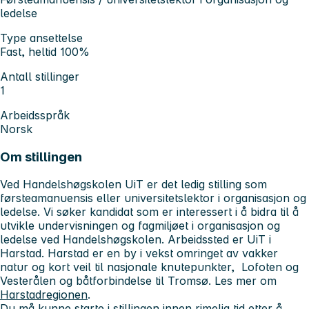
ledelse
Type ansettelse
Fast, heltid 100%
Antall stillinger
1
Arbeidsspråk
Norsk
Om stillingen
Ved Handelshøgskolen UiT er det ledig stilling som
førsteamanuensis eller universitetslektor i organisasjon og
ledelse. Vi søker kandidat som er interessert i å bidra til å
utvikle undervisningen og fagmiljøet i organisasjon og
ledelse ved Handelshøgskolen. Arbeidssted er UiT i
Harstad. Harstad er en by i vekst omringet av vakker
natur og kort veil til nasjonale knutepunkter, Lofoten og
Vesterålen og båtforbindelse til Tromsø. Les mer om
Harstadregionen
.
Du må kunne starte i stillingen innen rimelig tid etter å