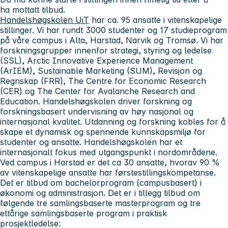
ha mottatt tilbud.
Handelshøgskolen UiT
har ca. 95 ansatte i vitenskapelige
stillinger. Vi har rundt 3000 studenter og 17 studieprogram
på våre campus i Alta, Harstad, Narvik og Tromsø. Vi har
forskningsgrupper innenfor strategi, styring og ledelse
(SSL), Arctic Innovative Experience Management
(ArIEM), Sustainable Marketing (SUM), Revisjon og
Regnskap (FRR), The Centre for Economic Research
(CER) og The Center for Avalanche Research and
Education. Handelshøgskolen driver forskning og
forskningsbasert undervisning av høy nasjonal og
internasjonal kvalitet. Utdanning og forskning kobles for å
skape et dynamisk og spennende kunnskapsmiljø for
studenter og ansatte. Handelshøgskolen har et
internasjonalt fokus med utgangspunkt i nordområdene.
Ved campus i Harstad er det ca 30 ansatte, hvorav 90 %
av vitenskapelige ansatte har førstestillingskompetanse.
Det er tilbud om bachelorprogram (campusbasert) i
økonomi og administrasjon. Det er i tillegg tilbud om
følgende tre samlingsbaserte masterprogram og tre
ettårige samlingsbaserte program i praktisk
prosjektledelse: