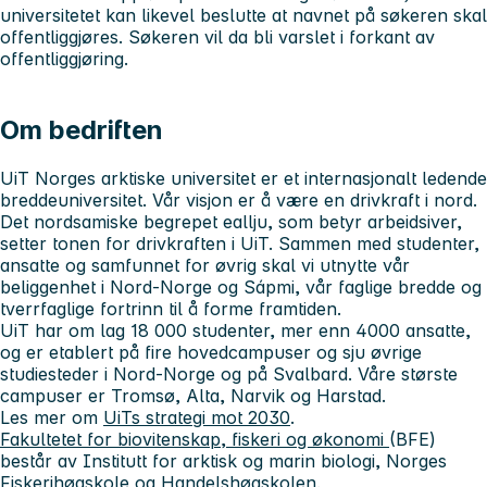
universitetet kan likevel beslutte at navnet på søkeren skal
offentliggjøres. Søkeren vil da bli varslet i forkant av
offentliggjøring.
Om bedriften
UiT Norges arktiske universitet er et internasjonalt ledende
breddeuniversitet. Vår visjon er å være en drivkraft i nord.
Det nordsamiske begrepet eallju, som betyr arbeidsiver,
setter tonen for drivkraften i UiT. Sammen med studenter,
ansatte og samfunnet for øvrig skal vi utnytte vår
beliggenhet i Nord-Norge og Sápmi, vår faglige bredde og
tverrfaglige fortrinn til å forme framtiden.
UiT har om lag 18 000 studenter, mer enn 4000 ansatte,
og er etablert på fire hovedcampuser og sju øvrige
studiesteder i Nord-Norge og på Svalbard. Våre største
campuser er Tromsø, Alta, Narvik og Harstad.
Les mer om
UiTs strategi mot 2030
.
Fakultetet for biovitenskap, fiskeri og økonomi
(BFE)
består av Institutt for arktisk og marin biologi, Norges
Fiskerihøgskole og Handelshøgskolen.