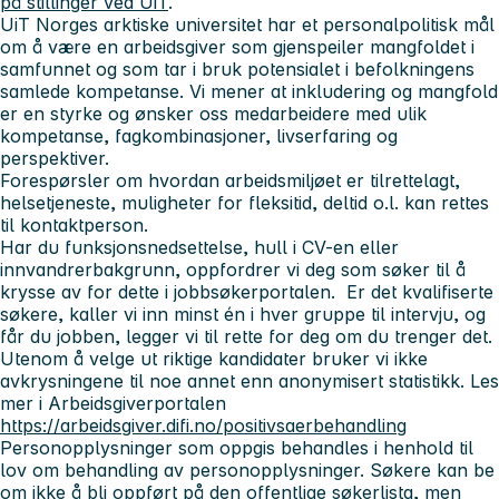
på stillinger ved UiT
.
UiT Norges arktiske universitet har et personalpolitisk mål
om å være en arbeidsgiver som gjenspeiler mangfoldet i
samfunnet og som tar i bruk potensialet i befolkningens
samlede kompetanse. Vi mener at inkludering og mangfold
er en styrke og ønsker oss medarbeidere med ulik
kompetanse, fagkombinasjoner, livserfaring og
perspektiver.
Forespørsler om hvordan arbeidsmiljøet er tilrettelagt,
helsetjeneste, muligheter for fleksitid, deltid o.l. kan rettes
til kontaktperson.
Har du funksjonsnedsettelse, hull i CV-en eller
innvandrerbakgrunn, oppfordrer vi deg som søker til å
krysse av for dette i jobbsøkerportalen. Er det kvalifiserte
søkere, kaller vi inn minst én i hver gruppe til intervju, og
får du jobben, legger vi til rette for deg om du trenger det.
Utenom å velge ut riktige kandidater bruker vi ikke
avkrysningene til noe annet enn anonymisert statistikk. Les
mer i Arbeidsgiverportalen
https://arbeidsgiver.difi.no/positivsaerbehandling
Personopplysninger som oppgis behandles i henhold til
lov om behandling av personopplysninger. Søkere kan be
om ikke å bli oppført på den offentlige søkerlista, men