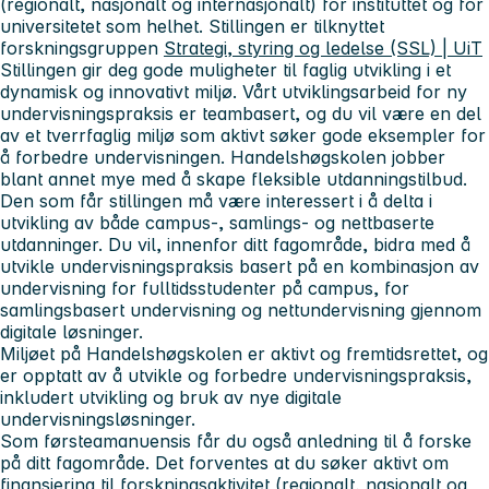
(regionalt, nasjonalt og internasjonalt) for instituttet og for
universitetet som helhet. Stillingen er tilknyttet
forskningsgruppen
Strategi, styring og ledelse (SSL) | UiT
Stillingen gir deg gode muligheter til faglig utvikling i et
dynamisk og innovativt miljø. Vårt utviklingsarbeid for ny
undervisningspraksis er teambasert, og du vil være en del
av et tverrfaglig miljø som aktivt søker gode eksempler for
å forbedre undervisningen. Handelshøgskolen jobber
blant annet mye med å skape fleksible utdanningstilbud.
Den som får stillingen må være interessert i å delta i
utvikling av både campus-, samlings- og nettbaserte
utdanninger. Du vil, innenfor ditt fagområde, bidra med å
utvikle undervisningspraksis basert på en kombinasjon av
undervisning for fulltidsstudenter på campus, for
samlingsbasert undervisning og nettundervisning gjennom
digitale løsninger.
Miljøet på Handelshøgskolen er aktivt og fremtidsrettet, og
er opptatt av å utvikle og forbedre undervisningspraksis,
inkludert utvikling og bruk av nye digitale
undervisningsløsninger.
Som førsteamanuensis får du også anledning til å forske
på ditt fagområde. Det forventes at du søker aktivt om
finansiering til forskningsaktivitet (regionalt, nasjonalt og