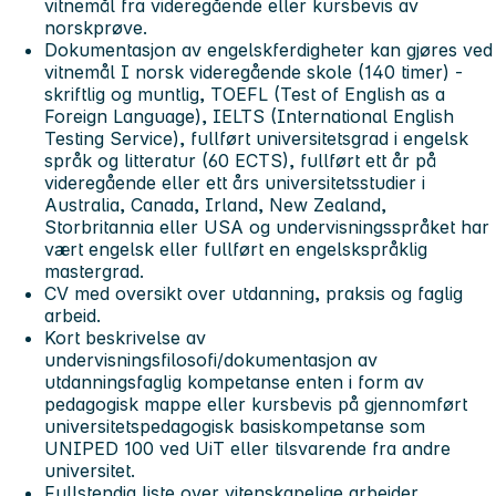
vitnemål fra videregående eller kursbevis av
norskprøve.
Dokumentasjon av engelskferdigheter kan gjøres ved
vitnemål I norsk videregående skole (140 timer) -
skriftlig og muntlig, TOEFL (Test of English as a
Foreign Language), IELTS (International English
Testing Service), fullført universitetsgrad i engelsk
språk og litteratur (60 ECTS), fullført ett år på
videregående eller ett års universitetsstudier i
Australia, Canada, Irland, New Zealand,
Storbritannia eller USA og undervisningsspråket har
vært engelsk eller fullført en engelskspråklig
mastergrad.
CV med oversikt over utdanning, praksis og faglig
arbeid.
Kort beskrivelse av
undervisningsfilosofi/dokumentasjon av
utdanningsfaglig kompetanse enten i form av
pedagogisk mappe eller kursbevis på gjennomført
universitetspedagogisk basiskompetanse som
UNIPED 100 ved UiT eller tilsvarende fra andre
universitet.
Fullstendig liste over vitenskapelige arbeider.