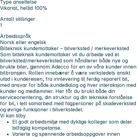
Type ansettelse
Vikariat, heltid 100%
Antall stillinger
1
Arbeidsspråk
Norsk eller engelsk
Bilteknisk kundemottaker – bilverksted / merkeverksted
Som bilteknisk kundemottaker vil du arbeide ved et
bilverksted/merkeverksted som håndterer både nye og
brukte biler, gjennom Adecco for en av våre kunder innen
bilbransjen. Rollen innebærer å være verkstedets ansikt
utad i kundereisen, fra innlevering til ferdig reparert bil,
med ansvar for både kundedialog og hver interaksjon med
kunder og medlemmer. Her får du brukt både din
serviceorientering, din struktur og din tekniske forståelse
for bil, i tett samarbeid med fagpersoner på skadeverksted
og øvrige funksjoner i bilverkstedet.
Vi kan tilby
Et godt arbeidsmiljø med dyktige kolleger som deler
bilfaglig kompetanse.
Varierte og spennende arbeidsoppgaver innen