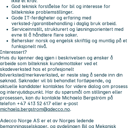
ikke et krav.
God teknisk forståelse for bil og interesse for
biltekniske problemstillinger.
Gode IT-ferdigheter og erfaring med
verksted-/garantibehandling i daglig bruk arbeid.
Serviceinnstilt, strukturert og løsningsorientert med
evne til å håndtere flere saker.
Behersker norsk og engelsk skriftlig og muntlig på et
funksjonelt nivå.
Interessert?
Hvis du kjenner deg igjen i beskrivelsen og ønsker å
arbeide som bilteknisk kundemottaker ved et
skadeverksted hos et profesjonelt
bilverksted/merkeverksted, er neste steg å sende inn din
søknad. Søknader vil bli behandlet fortløpende, og
aktuelle kandidater kontaktes for videre dialog om prosess
og intervjutidspunkt. Har du spørsmål om stillingen eller
prosessen, kan du kontakte Michaela Bergström på
telefon +47 413 52 617 eller e-post
michaela.bergstrom@adecco.no
.
Adecco Norge AS er et av Norges ledende
bemanningsselskaper, og avdelingen Bil og Mekanisk