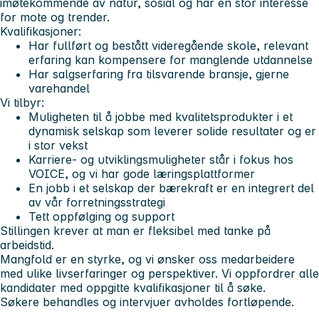
imøtekommende av natur, sosial og har en stor interesse
for mote og trender.
Kvalifikasjoner:
Har fullført og bestått videregående skole, relevant
erfaring kan kompensere for manglende utdannelse
Har salgserfaring fra tilsvarende bransje, gjerne
varehandel
Vi tilbyr:
Muligheten til å jobbe med kvalitetsprodukter i et
dynamisk selskap som leverer solide resultater og er
i stor vekst
Karriere- og utviklingsmuligheter står i fokus hos
VOICE, og vi har gode læringsplattformer
En jobb i et selskap der bærekraft er en integrert del
av vår forretningsstrategi
Tett oppfølging og support
Stillingen krever at man er fleksibel med tanke på
arbeidstid.
Mangfold er en styrke, og vi ønsker oss medarbeidere
med ulike livserfaringer og perspektiver. Vi oppfordrer alle
kandidater med oppgitte kvalifikasjoner til å søke.
Søkere behandles og intervjuer avholdes fortløpende.