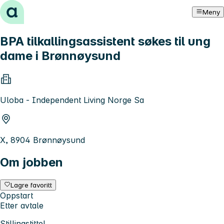
Hopp til innhold
Meny
BPA tilkallingsassistent søkes til ung
dame i Brønnøysund
Uloba - Independent Living Norge Sa
X, 8904 Brønnøysund
Om jobben
Lagre favoritt
Oppstart
Etter avtale
Stillingstittel