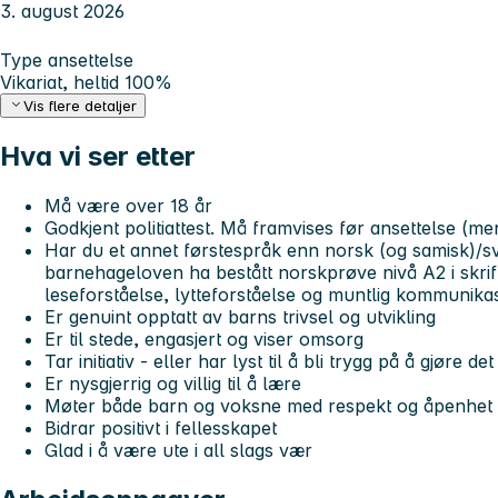
3. august 2026
Type ansettelse
Vikariat, heltid 100%
Vis flere detaljer
Hva vi ser etter
Må være over 18 år
Godkjent politiattest. Må framvises før ansettelse (m
Har du et annet førstespråk enn norsk (og samisk)/s
barnehageloven ha bestått norskprøve nivå A2 i skriftl
leseforståelse, lytteforståelse og muntlig kommunika
Er genuint opptatt av barns trivsel og utvikling
Er til stede, engasjert og viser omsorg
Tar initiativ - eller har lyst til å bli trygg på å gjøre det
Er nysgjerrig og villig til å lære
Møter både barn og voksne med respekt og åpenhet
Bidrar positivt i fellesskapet
Glad i å være ute i all slags vær