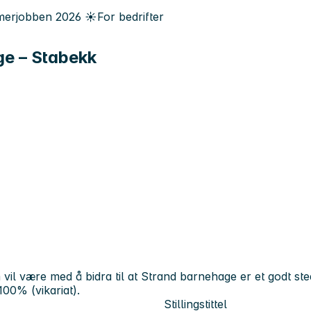
erjobben
2026
☀️
For bedrifter
ge – Stabekk
l være med å bidra til at Strand barnehage er et godt sted 
 100% (vikariat).
Stillingstittel