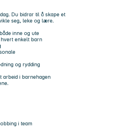
ag. Du bidrar til å skape et
ikle seg, leke og lære.
- både inne og ute
 hvert enkelt barn
g
rsonale
edning og rydding
t arbeid i barnehagen
ene.
obbing i team