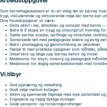
Arbeidsoppgaver
Som barnehageassistent er du en viktig del av barnas hverd
trygt, inkluderende og stimulerende miljø der barna kan utv
Dine hovedoppgaver vil være:
Delta aktivt i lek, aktiviteter og samspill med barna -
Bidra til å skape en trygg og omsorgsfull hverdag for
Støtte barnas sosiale, språklige og motoriske utviklin
Samarbeide tett med pedagogiske ledere og øvrig pe
Bidra i planlegging og gjennomføring av aktiviteter
Hjelpe til med praktiske oppgaver som måltider, påkl
Observere og følge opp barnas behov og trivsel
Medansvar for tilsyn, omsorg og pedagogisk målrette
Medansvar for daglig samarbeid/kontakt med foreldr
Vi tilbyr
God opplæring og veiledning
Godt miljø mellom kolleger
Aktivt og spennende fagmiljø med mye samarbeid og j
Engasjerte og faglig dyktige kolleger
Gode pensjons- og forsikringsordninger