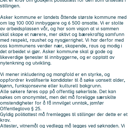
stillingen.
Asker kommune er landets åttende største kommune med
om lag 100 000 innbyggere og 6 500 ansatte. Vi er stolte
av arbeidsplassen vår, og har som visjon at vi sammen
skal skape et nærere, mer aktivt og bærekraftig samfunn
med respekt, raushet og nysgjerrighet. Vi har derfor med
oss kommunens verdier
nær, skapende, raus
og
modig
i
det arbeidet vi gjør. Asker kommune skal gi gode og
likeverdige tjenester til innbyggerne, og er opptatt av
nytenkning og utvikling.
Vi mener inkludering og mangfold er en styrke, og
oppfordrer kvalifiserte kandidater til å søke uansett alder,
kjønn, funksjonsevne eller kulturell bakgrunn.
Alle søkere føres opp på offentlig søkerliste. Det kan
søkes om anonymitet, men det må foreligge særskilte
omstendigheter for å få innvilget unntak, jamfør
Offentleglova § 25.
Gyldig politiattest må fremlegges til stillinger der dette er et
krav.
Attester, vitnemål og vedlegg må legges ved søknaden. Vi