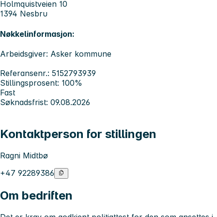
Holmquistveien 10
1394 Nesbru
Nøkkelinformasjon:
Arbeidsgiver: Asker kommune
Referansenr.: 5152793939
Stillingsprosent: 100%
Fast
Søknadsfrist: 09.08.2026
Kontaktperson for stillingen
Ragni Midtbø
+47 92289386
Om bedriften
Det er krav om godkjent politiattest for den som ansettes i