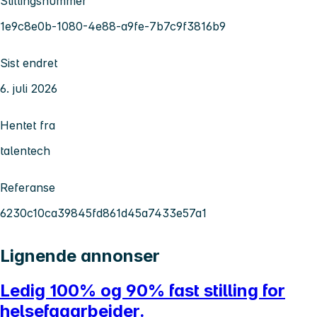
Stillingsnummer
1e9c8e0b-1080-4e88-a9fe-7b7c9f3816b9
Sist endret
6. juli 2026
Hentet fra
talentech
Referanse
6230c10ca39845fd861d45a7433e57a1
Lignende annonser
Ledig 100% og 90% fast stilling for
helsefagarbeider.